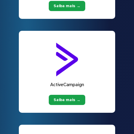
Saiba mais →
ActiveCampaign
Saiba mais →