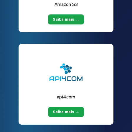
Amazon S3
Saiba mais →
api4com
Saiba mais →