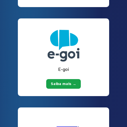
E-goi
Saiba mais →