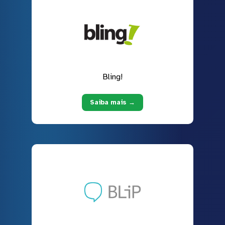
Bling!
Saiba mais →