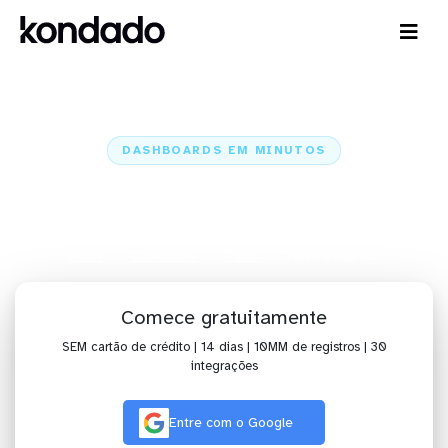
DASHBOARDS EM MINUTOS
Dashboard do Twilio no Klipfolio
em minutos
Home
Conectores
Twilio
Twilio + Klipfolio
Comece gratuitamente
SEM cartão de crédito | 14 dias | 10MM de registros | 30
integrações
Entre com o Google