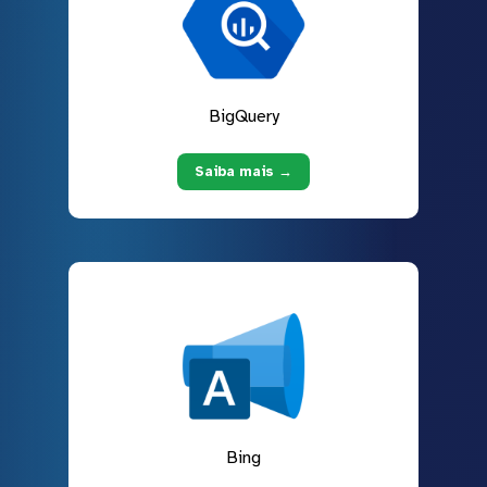
BigQuery
Saiba mais →
Bing