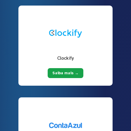
Clockify
Saiba mais →