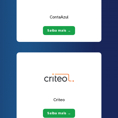
ContaAzul
Saiba mais →
Criteo
Saiba mais →