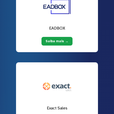
EADBOX
Saiba mais →
Exact Sales