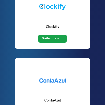
Clockify
Saiba mais →
ContaAzul