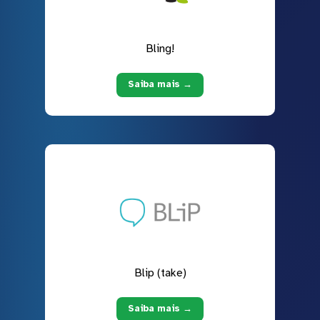
Bling!
Saiba mais →
Blip (take)
Saiba mais →