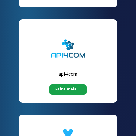
api4com
Saiba mais →