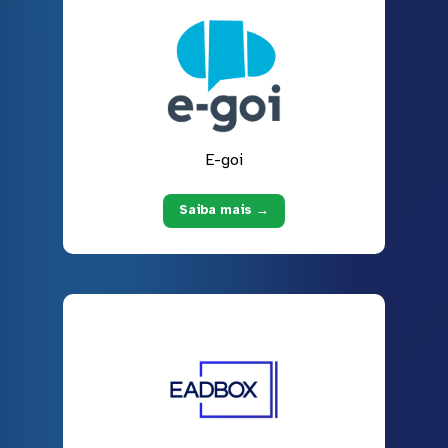
E-goi
Saiba mais →