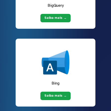
BigQuery
Saiba mais →
Bing
Saiba mais →