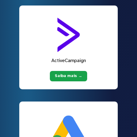
ActiveCampaign
Saiba mais →