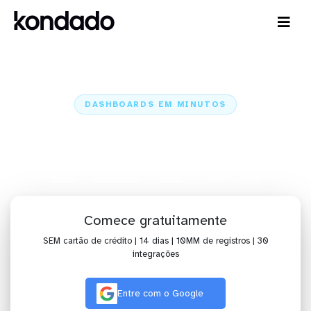
DASHBOARDS EM MINUTOS
Dashboard do Twilio no Cortex
em minutos
Home
Conectores
Twilio
Twilio + Cortex
Comece gratuitamente
SEM cartão de crédito | 14 dias | 10MM de registros | 30
integrações
Entre com o Google