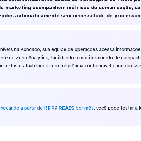
de marketing acompanhem métricas de comunicação, cu
lizados automaticamente sem necessidade de processa
oníveis na Kondado, sua equipe de operações acessa informaçõe
mente no Zoho Analytics, facilitando o monitoramento de campa
cretos e atualizados com frequência configurável para otimizar
meçando a partir de R$ 99
REAIS
por mês
, você pode testar a
o