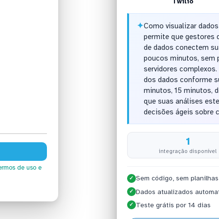
Twilio
✦
Como visualizar dados
permite que gestores d
de dados conectem sua
poucos minutos, sem p
servidores complexos. 
dos dados conforme su
minutos, 15 minutos, d
que suas análises est
decisões ágeis sobre 
1
integração disponível
ermos de uso
e
Sem código, sem planilhas
✓
Dados atualizados automa
✓
Teste grátis por 14 dias
✓