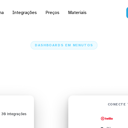
na
Integrações
Preços
Materiais
DASHBOARDS EM MINUTOS
d do Twilio no Zoho Ana
minutos
Home
Conectores
Twilio
Twilio + Zoho Analytics
CONECTE 
| 30 integrações