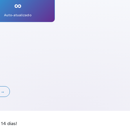
∞
Auto-atualizado
s →
14 dias!