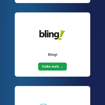
Bling!
Saiba mais →