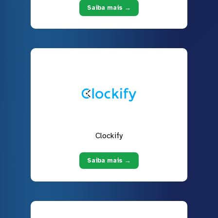
Saiba mais →
Clockify
Saiba mais →