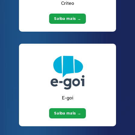
Criteo
Saiba mais →
E-goi
Saiba mais →