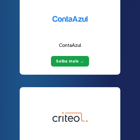
ContaAzul
Saiba mais →