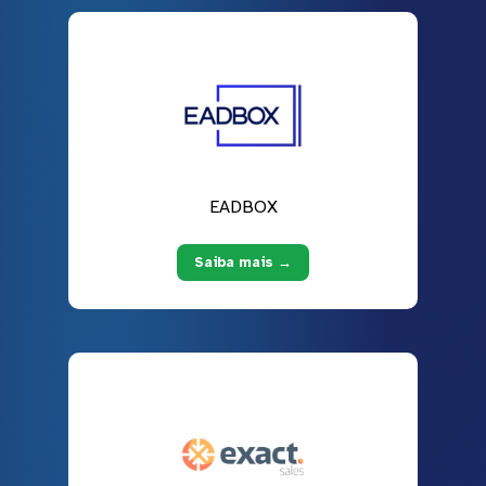
EADBOX
Saiba mais →