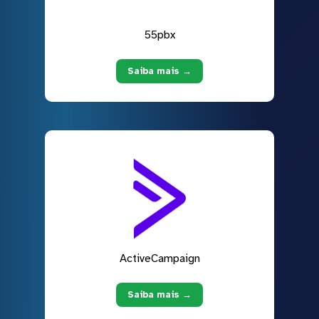
55pbx
Saiba mais →
ActiveCampaign
Saiba mais →