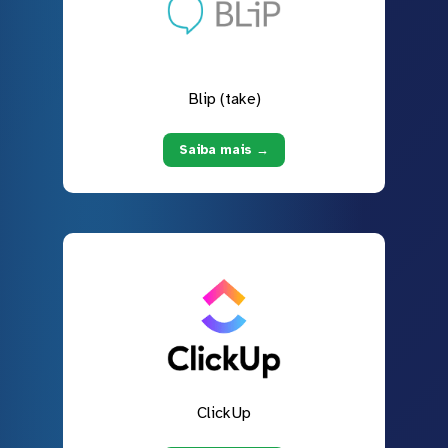
Blip (take)
Saiba mais →
ClickUp