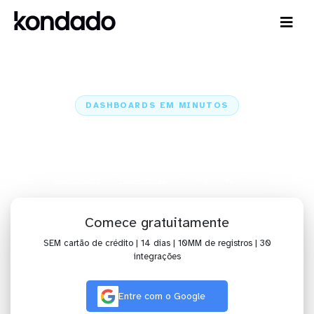
DASHBOARDS EM MINUTOS
Dashboard do PostgreSQL no
Zoho Analytics em minutos
Home
Conectores
PostgreSQL
PostgreSQL + Zoho Analytics
Comece gratuitamente
SEM cartão de crédito | 14 dias | 10MM de registros | 30
integrações
Entre com o Google