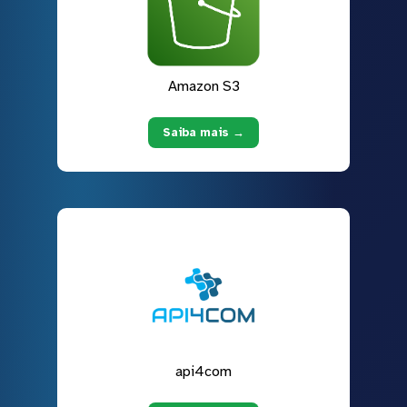
Amazon S3
Saiba mais →
api4com