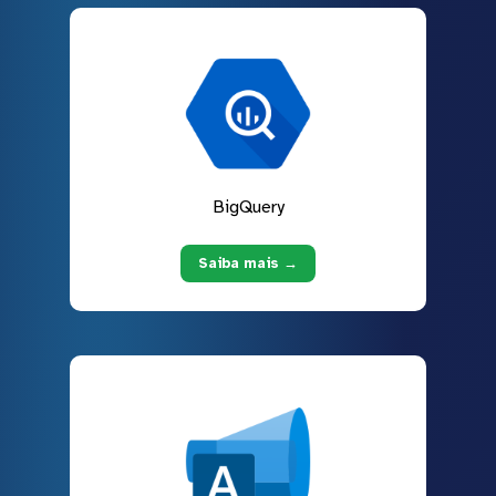
BigQuery
Saiba mais →