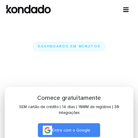
DASHBOARDS EM MINUTOS
Dashboard do Tiny ERP no Zoho
Analytics em minutos
Home
Conectores
Tiny ERP
Tiny ERP + Zoho Analytics
Comece gratuitamente
SEM cartão de crédito | 14 dias | 10MM de registros | 30
integrações
Entre com o Google