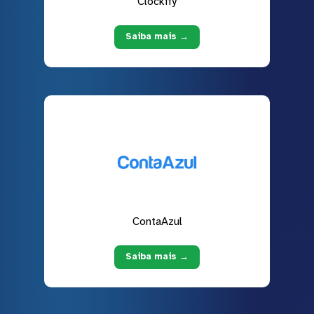
Clockify
Saiba mais →
ContaAzul
Saiba mais →