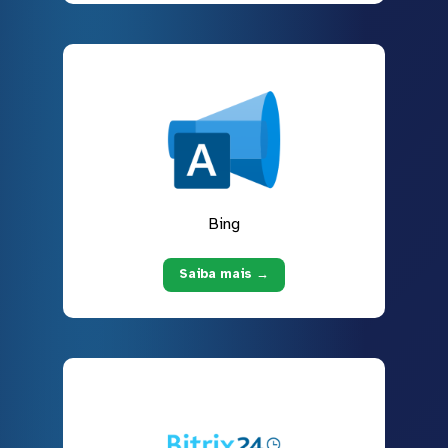
Bing
Saiba mais →