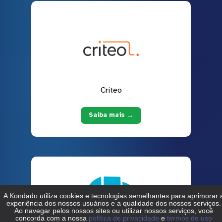
Criteo
Saiba mais →