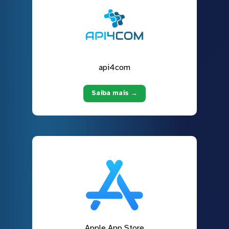
api4com
Saiba mais →
Apple App Store