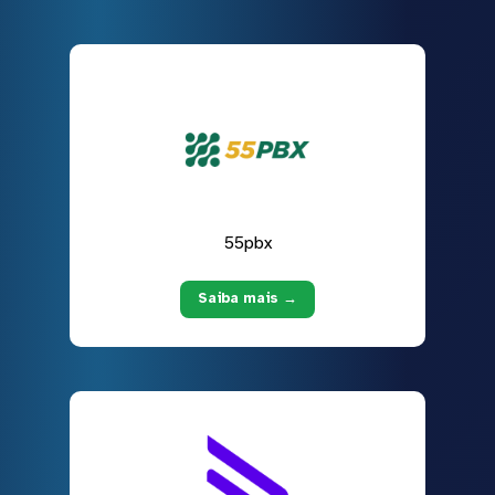
55pbx
Saiba mais →