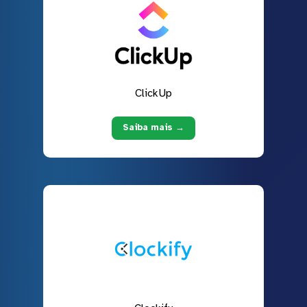
ClickUp
Saiba mais →