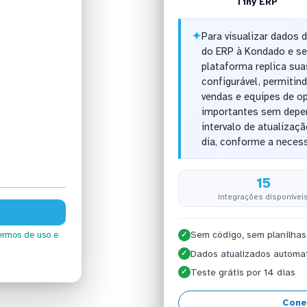
Tiny ERP
✦
Para visualizar dados 
do ERP à Kondado e se
plataforma replica su
configurável, permitind
vendas e equipes de 
importantes sem depen
intervalo de atualizaç
dia, conforme a neces
15
integrações disponívei
Sem código, sem planilhas
ermos de uso
e
✓
Dados atualizados automa
✓
Teste grátis por 14 dias
✓
Cone