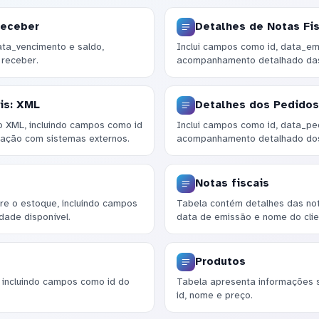
Receber
Detalhes de Notas Fis
ta_vencimento e saldo,
Inclui campos como id, data_emi
 receber.
acompanhamento detalhado das 
is: XML
Detalhes dos Pedidos
 XML, incluindo campos como id
Inclui campos como id, data_ped
egração com sistemas externos.
acompanhamento detalhado dos 
Notas fiscais
re o estoque, incluindo campos
Tabela contém detalhes das not
dade disponível.
data de emissão e nome do clie
Produtos
, incluindo campos como id do
Tabela apresenta informações
id, nome e preço.