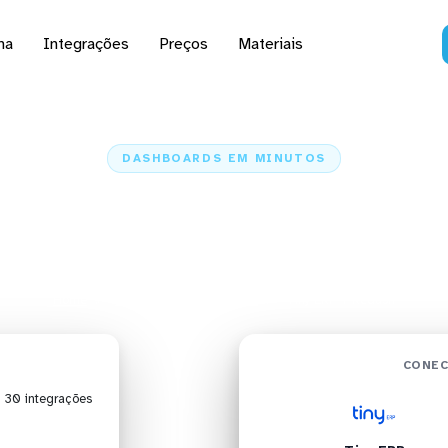
na
Integrações
Preços
Materiais
DASHBOARDS EM MINUTOS
ard do Tiny ERP no Re
minutos
Home
Conectores
Tiny ERP
Tiny ERP + Redash
CONEC
| 30 integrações