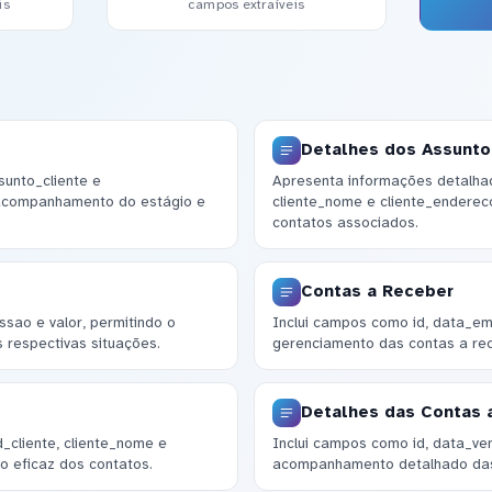
is
campos extraíveis
Detalhes dos Assunt
sunto_cliente e
Apresenta informações detalha
 acompanhamento do estágio e
cliente_nome e cliente_endereco
contatos associados.
Contas a Receber
sao e valor, permitindo o
Inclui campos como id, data_emi
 respectivas situações.
gerenciamento das contas a rece
Detalhes das Contas 
_cliente, cliente_nome e
Inclui campos como id, data_ve
o eficaz dos contatos.
acompanhamento detalhado das