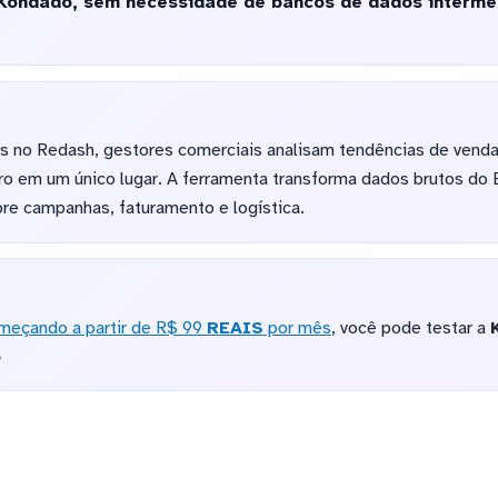
 Kondado, sem necessidade de bancos de dados interme
s no Redash, gestores comerciais analisam tendências de venda
ro em um único lugar. A ferramenta transforma dados brutos do 
bre campanhas, faturamento e logística.
meçando a partir de R$ 99
REAIS
por mês
, você pode testar a
o