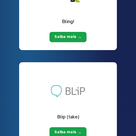
Bling!
Saiba mais →
Blip (take)
Saiba mais →