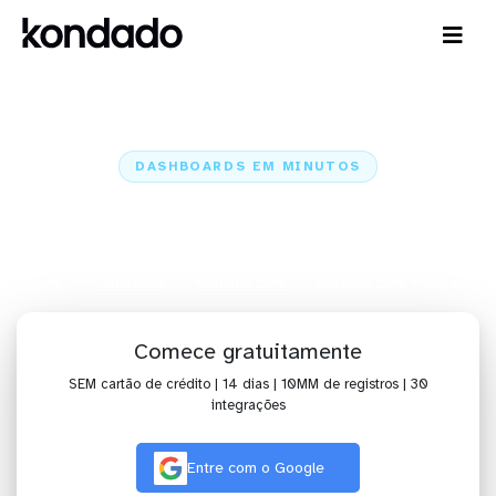
DASHBOARDS EM MINUTOS
Dashboard do Mercado Livre no
Redash em minutos
Home
Conectores
Mercado Livre
Mercado Livre + Redash
Comece gratuitamente
SEM cartão de crédito | 14 dias | 10MM de registros | 30
integrações
Entre com o Google