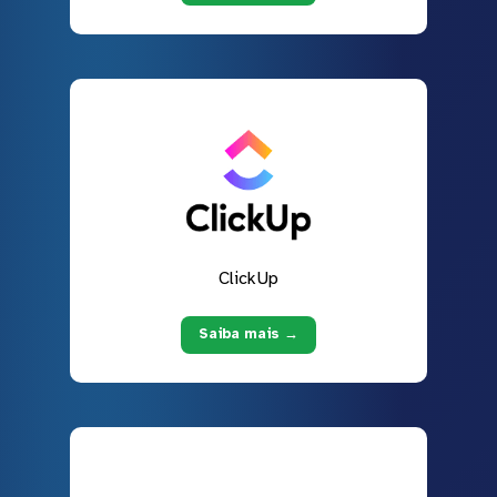
ClickUp
Saiba mais →