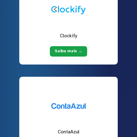
Clockify
Saiba mais →
ContaAzul