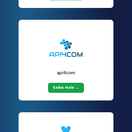
api4com
Saiba mais →