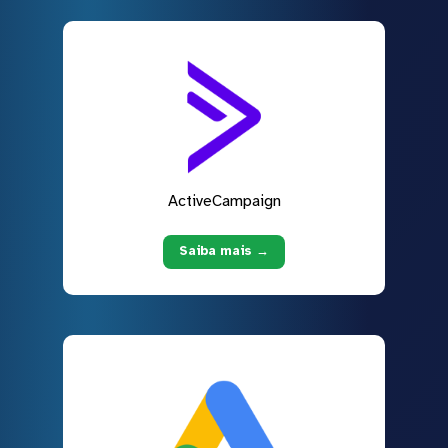
ActiveCampaign
Saiba mais →