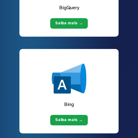
BigQuery
Saiba mais →
Bing
Saiba mais →