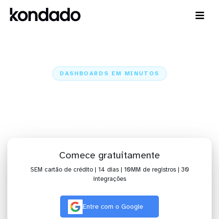
DASHBOARDS EM MINUTOS
Dashboard do Mercado Livre no
Power BI em minutos
Home
Conectores
Mercado Livre
Mercado Livre + Power BI
Comece gratuitamente
SEM cartão de crédito | 14 dias | 10MM de registros | 30
integrações
Entre com o Google