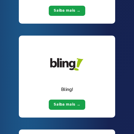
Saiba mais →
Bling!
Saiba mais →