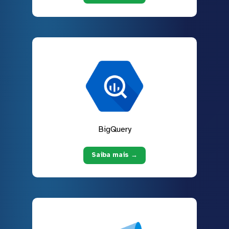
BigQuery
Saiba mais →