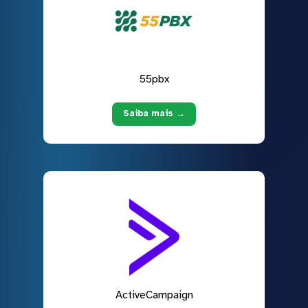
55pbx
Saiba mais →
ActiveCampaign