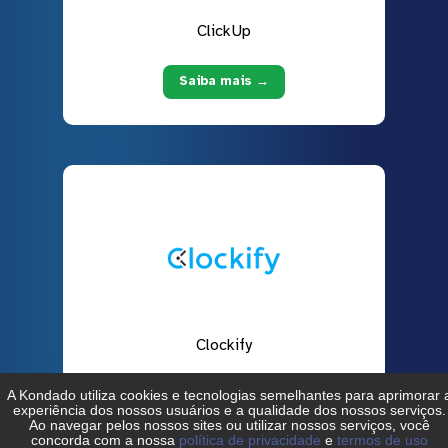
ClickUp
Saiba mais →
Clockify
Saiba mais →