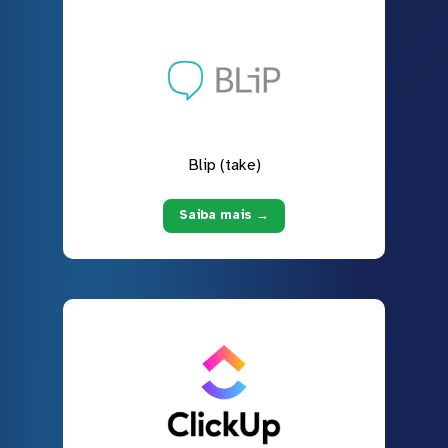
Blip (take)
Saiba mais →