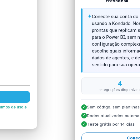
Freshdesk
✦
Conecte sua conta do
usando a Kondado. Nos
prontas que replicam 
para o Power BI, sem 
configuração complexa
escolhe quais informa
dados de agentes, e de
sentido para sua opera
4
integrações disponívei
Sem código, sem planilhas
ermos de uso
e
✓
Dados atualizados automa
✓
Teste grátis por 14 dias
✓
Conec