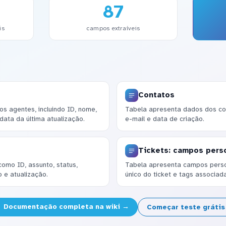
87
is
campos extraíveis
Contatos
s agentes, incluindo ID, nome,
Tabela apresenta dados dos con
 data da última atualização.
e-mail e data de criação.
Tickets: campos pers
 como ID, assunto, status,
Tabela apresenta campos person
 e atualização.
único do ticket e tags associad
Documentação completa na wiki →
Começar teste gráti