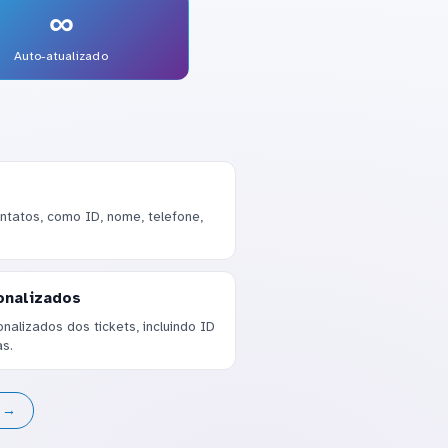
∞
Auto-atualizado
tatos, como ID, nome, telefone,
onalizados
alizados dos tickets, incluindo ID
as.
s →