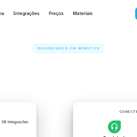
na
Integrações
Preços
Materiais
DASHBOARDS EM MINUTOS
rd do Freshdesk no Pow
minutos
Home
Conectores
Freshdesk
Freshdesk + Power BI
CONECTE
| 30 integrações