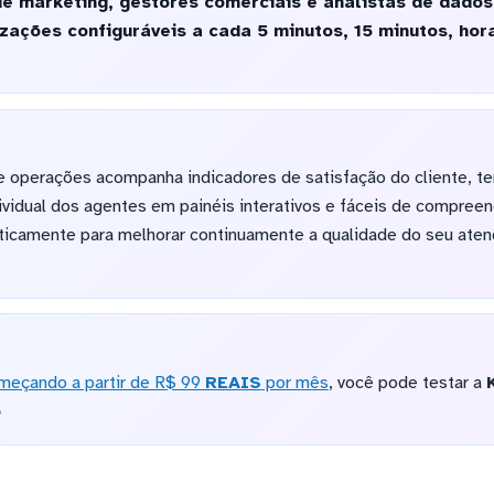
e marketing, gestores comerciais e analistas de dados
ações configuráveis a cada 5 minutos, 15 minutos, hor
 operações acompanha indicadores de satisfação do cliente, t
ividual dos agentes em painéis interativos e fáceis de compre
icamente para melhorar continuamente a qualidade do seu aten
meçando a partir de R$ 99
REAIS
por mês
, você pode testar a
o