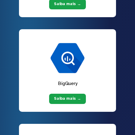
Saiba mais →
BigQuery
Saiba mais →