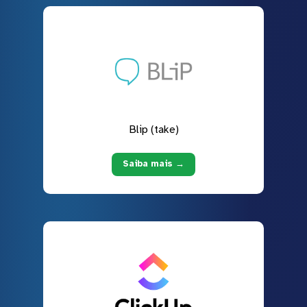
Blip (take)
Saiba mais →