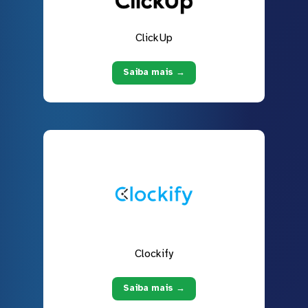
ClickUp
Saiba mais →
Clockify
Saiba mais →