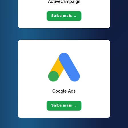
ActiveCampaign
Saiba mais →
Google Ads
Saiba mais →