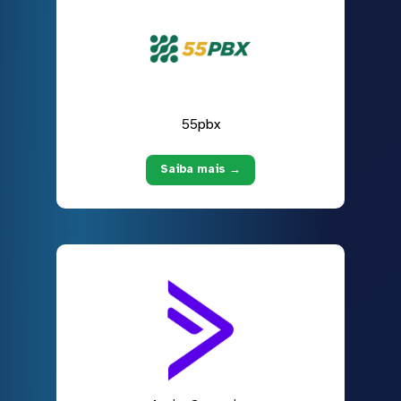
55pbx
Saiba mais →