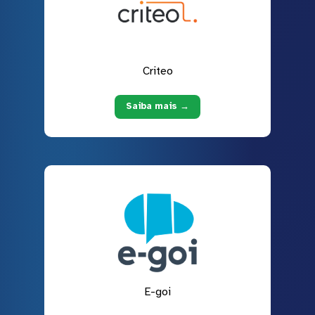
Criteo
Saiba mais →
E-goi