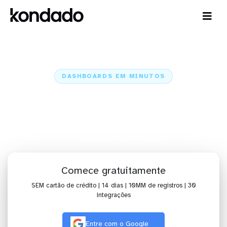
DASHBOARDS EM MINUTOS
Dashboard do Google Play Store
no Power BI em minutos
Home
Conectores
Google Play Store
Google Play Store + Power BI
Comece gratuitamente
SEM cartão de crédito | 14 dias | 10MM de registros | 30
integrações
Entre com o Google