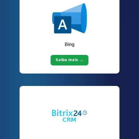
Bing
Saiba mais →