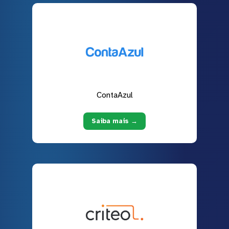
ContaAzul
Saiba mais →