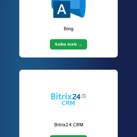
Bing
Saiba mais →
Bitrix24 CRM