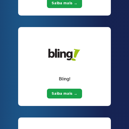
Saiba mais →
Bling!
Saiba mais →