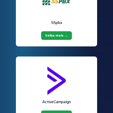
55pbx
Saiba mais →
ActiveCampaign