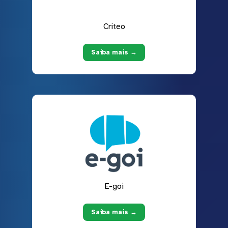
Criteo
Saiba mais →
E-goi
Saiba mais →