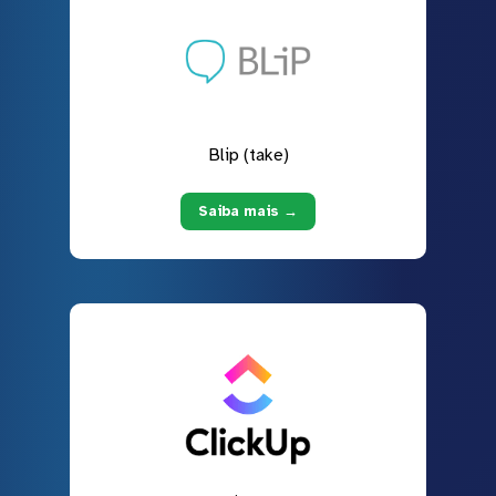
Blip (take)
Saiba mais →