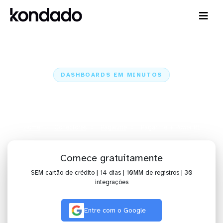
DASHBOARDS EM MINUTOS
Dashboard do Pagar.me no Power
BI em minutos
Home
Conectores
Pagar.me
Pagar.me + Power BI
Comece gratuitamente
SEM cartão de crédito | 14 dias | 10MM de registros | 30
integrações
Entre com o Google