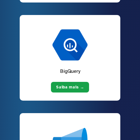
BigQuery
Saiba mais →