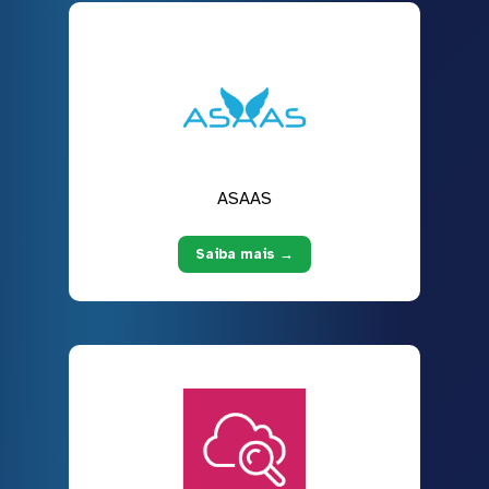
ASAAS
Saiba mais →