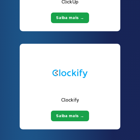
ClickUp
Saiba mais →
Clockify
Saiba mais →