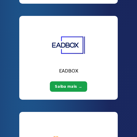
EADBOX
Saiba mais →