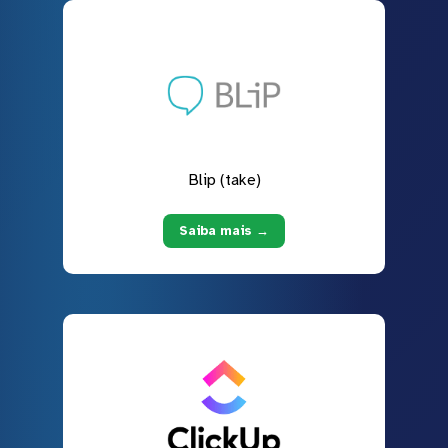
Blip (take)
Saiba mais →