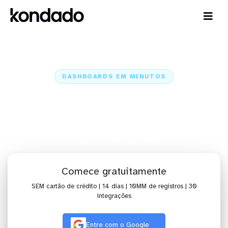
DASHBOARDS EM MINUTOS
Dashboard do Pagar.me no IBM
Cognos Analytics em minutos
Home
Conectores
Pagar.me
Pagar.me + IBM Cognos Analytics
Comece gratuitamente
SEM cartão de crédito | 14 dias | 10MM de registros | 30
integrações
Entre com o Google