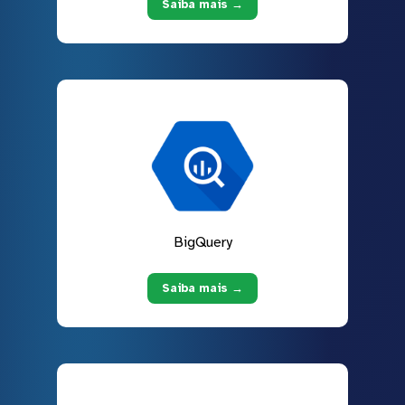
Saiba mais →
BigQuery
Saiba mais →