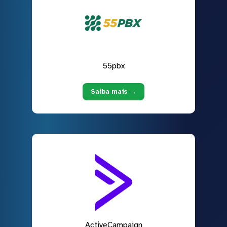
55pbx
Saiba mais →
ActiveCampaign