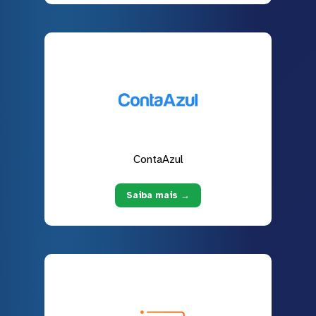
ContaAzul
Saiba mais →