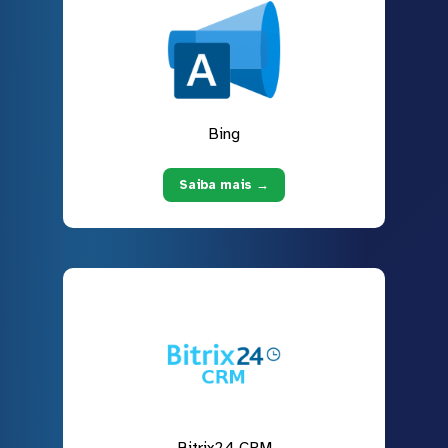
Bing
Saiba mais →