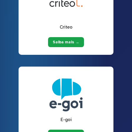
Criteo
Saiba mais →
E-goi