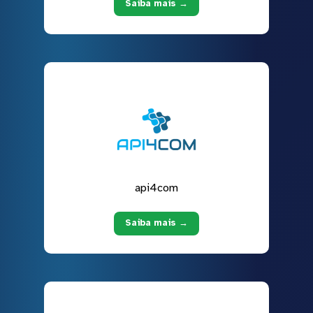
Saiba mais →
api4com
Saiba mais →