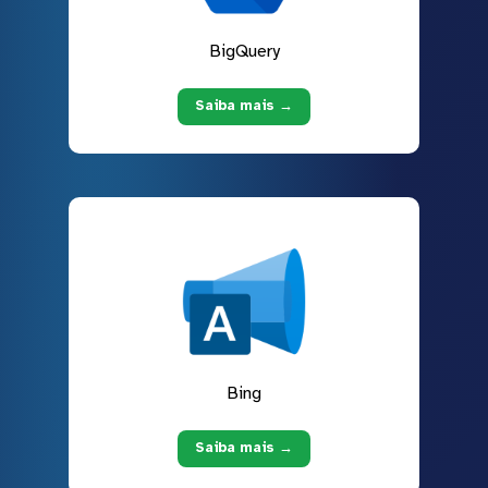
BigQuery
Saiba mais →
Bing
Saiba mais →