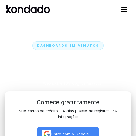
DASHBOARDS EM MINUTOS
Dashboard do Webhook no IBM
Cognos Analytics em minutos
Home
Conectores
Webhook
Webhook + IBM Cognos Analytics
Comece gratuitamente
SEM cartão de crédito | 14 dias | 10MM de registros | 30
integrações
Entre com o Google