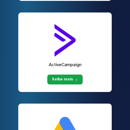
ActiveCampaign
Saiba mais →