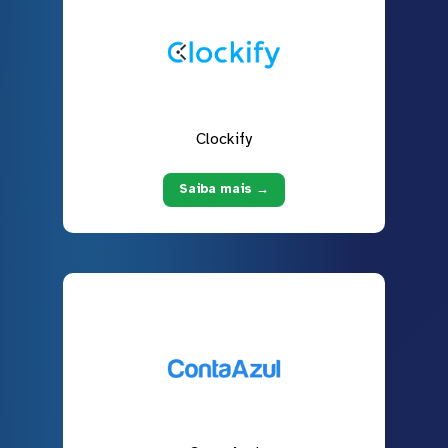
Clockify
Saiba mais →