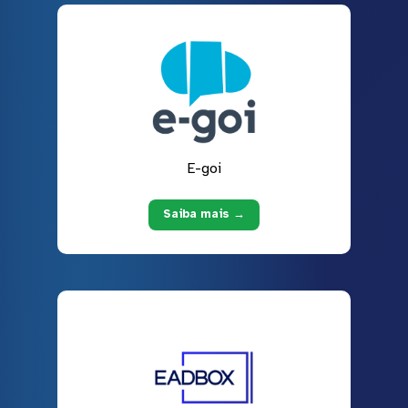
E-goi
Saiba mais →