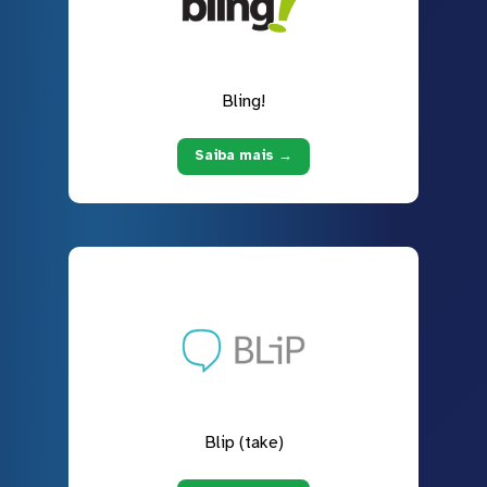
Bling!
Saiba mais →
Blip (take)