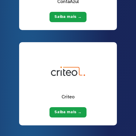
ContaAzul
Saiba mais →
Criteo
Saiba mais →