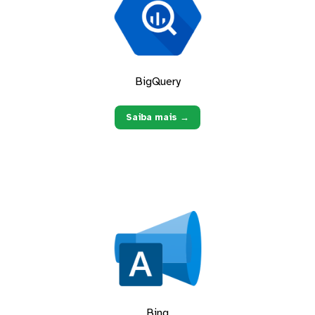
BigQuery
Saiba mais →
Bing