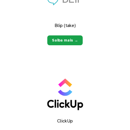
Blip (take)
Saiba mais →
ClickUp