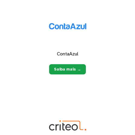
ContaAzul
Saiba mais →