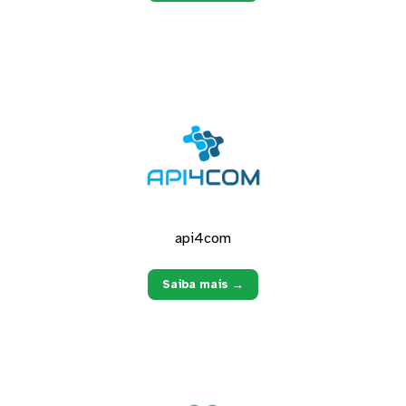
api4com
Saiba mais →