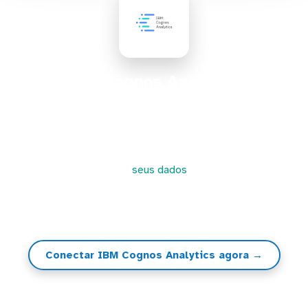
IBM Cognos Analytics
O IBM Cognos Analytics é um software de Business
Intelligence (BI) baseado na web e desenvolvido
pela IBM. Ele oferece ferramentas para relatoria,
analytics e monitoramento de métricas e eventos. A
Kondado conecta
seus dados
no IBM Cognos
Analytics e, a partir de lá, você poderá criar
visualizações, gráficos, dashboards e KPIs
Conectar IBM Cognos Analytics agora →