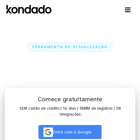
FERRAMENTA DE VISUALIZAÇÃO
Visualize dados no IBM Cognos
Analytics com alguns cliques
Home
Visualização
IBM Cognos Analytics
Comece gratuitamente
SEM cartão de crédito | 14 dias | 10MM de registros | 30
integrações
Entre com o Google