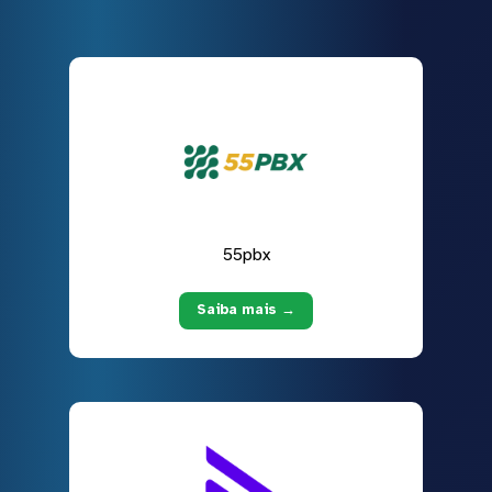
55pbx
Saiba mais →