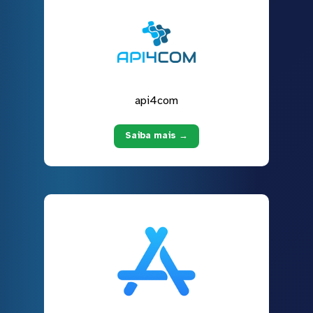
api4com
Saiba mais →