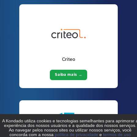
Criteo
Saiba mais →