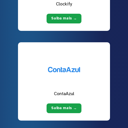
Clockify
Saiba mais →
ContaAzul
Saiba mais →