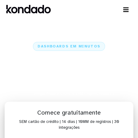
DASHBOARDS EM MINUTOS
Dashboard do Google Analytics
GA4 no IBM Cognos Analytics
em minutos
Home
Conectores
Google Analytics GA4
Google Analytics GA4 + IBM Cognos Analytics
Comece gratuitamente
SEM cartão de crédito | 14 dias | 10MM de registros | 30
integrações