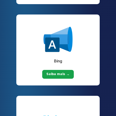
Bing
Saiba mais →