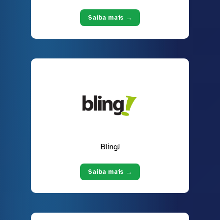
Saiba mais →
Bling!
Saiba mais →