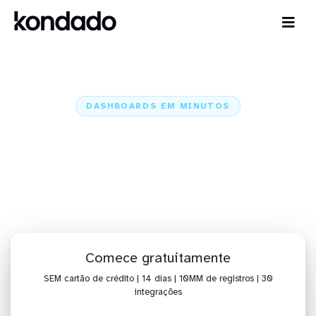
DASHBOARDS EM MINUTOS
Dashboard do Azure Table
Storage no IBM Cognos
Analytics em minutos
Home
Conectores
Azure Table Storage
Azure Table Storage + IBM Cognos Analytics
Comece gratuitamente
SEM cartão de crédito | 14 dias | 10MM de registros | 30
integrações