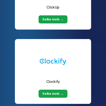
ClickUp
Saiba mais →
Clockify
Saiba mais →