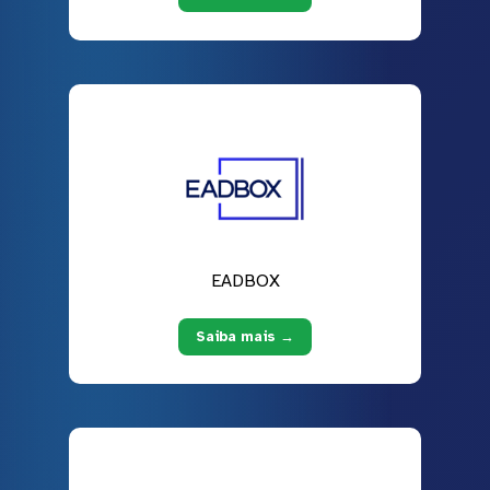
EADBOX
Saiba mais →