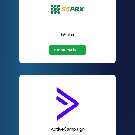
55pbx
Saiba mais →
ActiveCampaign