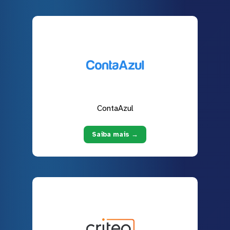
ContaAzul
Saiba mais →