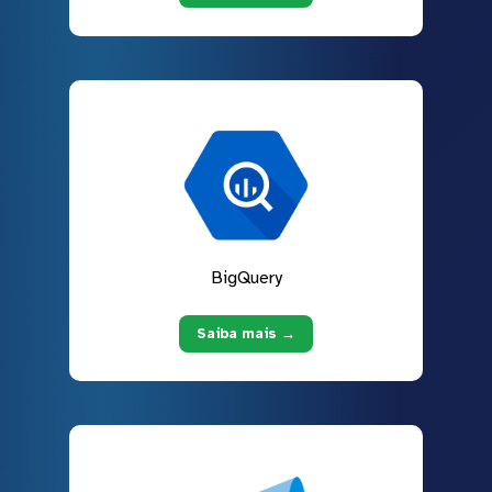
BigQuery
Saiba mais →