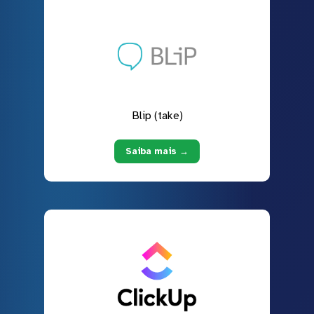
Blip (take)
Saiba mais →