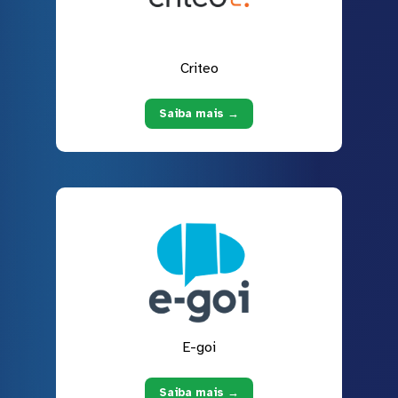
Criteo
Saiba mais →
E-goi
Saiba mais →