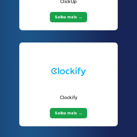
ClickUp
Saiba mais →
Clockify
Saiba mais →