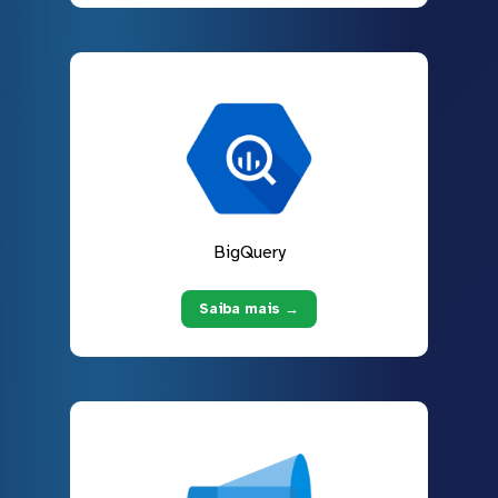
BigQuery
Saiba mais →