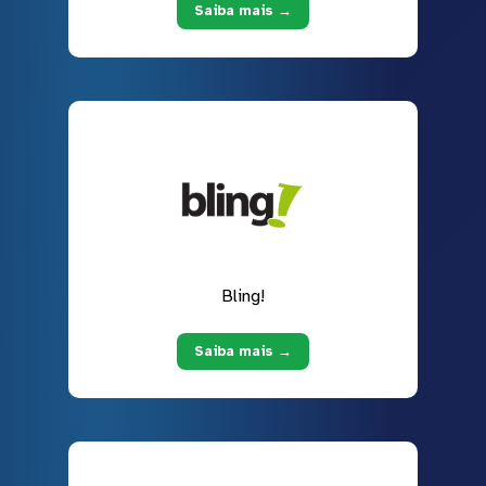
Saiba mais →
Bling!
Saiba mais →