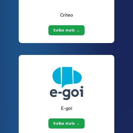
Criteo
Saiba mais →
E-goi
Saiba mais →