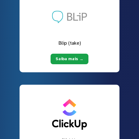
Blip (take)
Saiba mais →