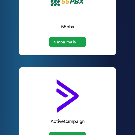
55pbx
Saiba mais →
ActiveCampaign