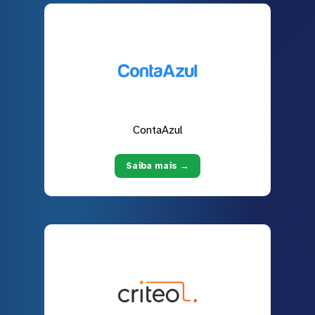
ContaAzul
Saiba mais →