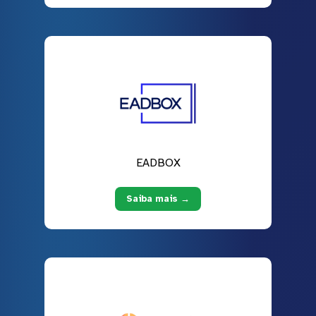
EADBOX
Saiba mais →