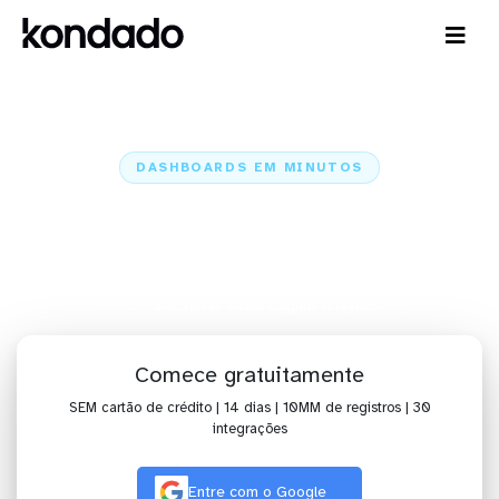
DASHBOARDS EM MINUTOS
Dashboard do SQLServer no IBM
Cognos Analytics em minutos
Home
Conectores
SQLServer
SQLServer + IBM Cognos Analytics
Comece gratuitamente
SEM cartão de crédito | 14 dias | 10MM de registros | 30
integrações
Entre com o Google