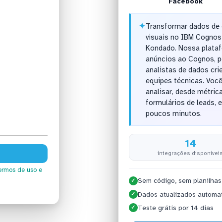
Facebook
✦
Transformar dados de
visuais no IBM Cognos 
Kondado. Nossa plataf
anúncios ao Cognos, p
analistas de dados cri
equipes técnicas. Voc
analisar, desde métri
formulários de leads, e
poucos minutos.
14
integrações disponívei
ermos de uso
e
Sem código, sem planilhas
✓
Dados atualizados automa
✓
Teste grátis por 14 dias
✓