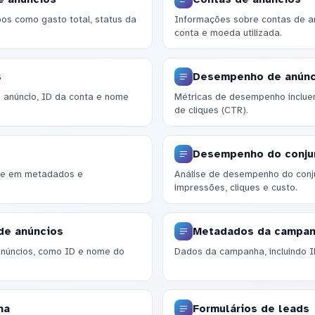
os como gasto total, status da
Informações sobre contas de an
conta e moeda utilizada.
s
Desempenho de anúnc
 anúncio, ID da conta e nome
Métricas de desempenho incluem
de cliques (CTR).
Desempenho do conju
ase em metadados e
Análise de desempenho do conju
impressões, cliques e custo.
de anúncios
Metadados da campa
anúncios, como ID e nome do
Dados da campanha, incluindo 
ha
Formulários de leads