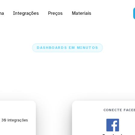
na
Integrações
Preços
Materiais
DASHBOARDS EM MINUTOS
rd do Facebook no IB
Analytics em minutos
Home
Conectores
Facebook
Facebook + IBM Cognos Analytics
CONECTE FACE
| 30 integrações