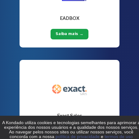
EADBOX
Saiba mais →
Exact Sales
Saiba mais →