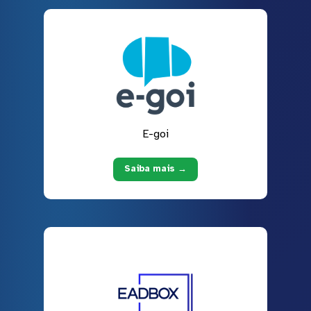
E-goi
Saiba mais →