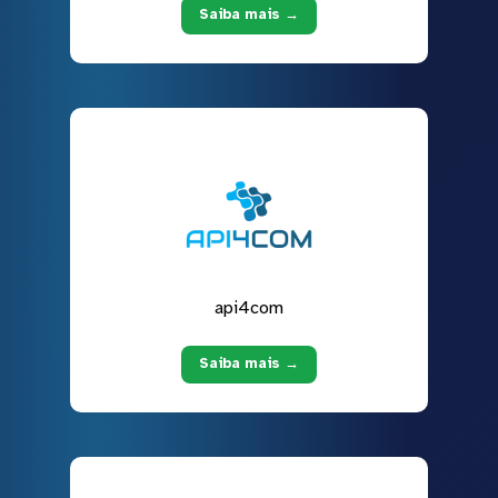
Saiba mais →
api4com
Saiba mais →