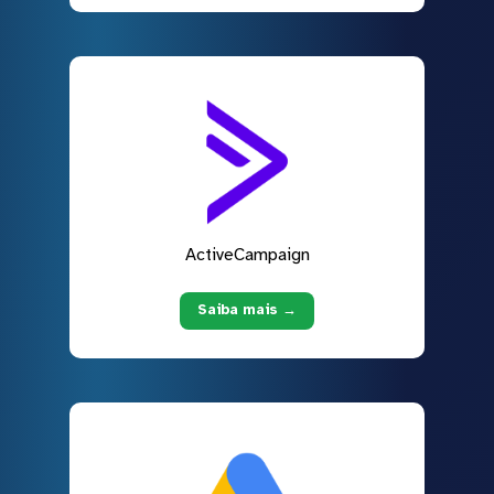
ActiveCampaign
Saiba mais →