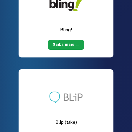
Bling!
Saiba mais →
Blip (take)