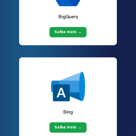
BigQuery
Saiba mais →
Bing
Saiba mais →