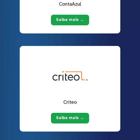
ContaAzul
Saiba mais →
Criteo
Saiba mais →