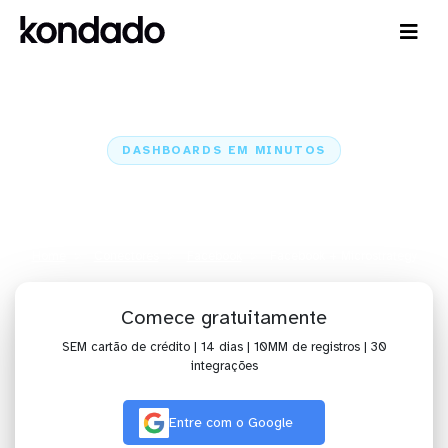
DASHBOARDS EM MINUTOS
Dashboard do Facebook no
Microstrategy em minutos
Home
Conectores
Facebook
Facebook + Microstrategy
Comece gratuitamente
SEM cartão de crédito | 14 dias | 10MM de registros | 30
integrações
Entre com o Google