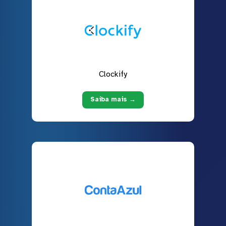
Clockify
Saiba mais →