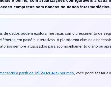
dias e perfis, com atualizações configuráveis a cada 5
izações completas sem bancos de dados intermediários.
tas de dados podem explorar métricas como crescimento de seg
fêmeros em painéis interativos. A plataforma elimina a necess
latórios sempre atualizados para acompanhamento diário ou apre
meçando a partir de R$ 99
REAIS
por mês
, você pode testar a
o