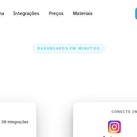
na
Integrações
Preços
Materiais
DASHBOARDS EM MINUTOS
d do Instagram no Micr
em minutos
Home
Conectores
Instagram
Instagram + Microstrategy
CONECTE I
| 30 integrações