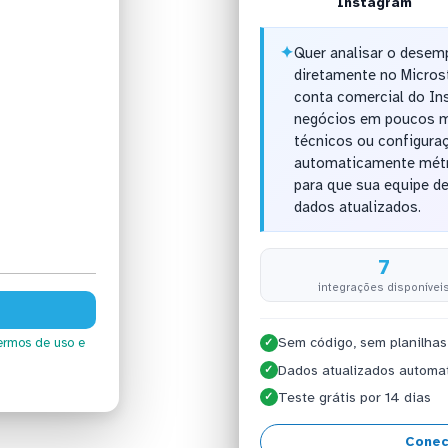
Instagram
✦
Quer analisar o dese
diretamente no Micros
conta comercial do Ins
negócios em poucos m
técnicos ou configura
automaticamente métri
para que sua equipe d
dados atualizados.
7
integrações disponívei
Sem código, sem planilhas
ermos de uso
e
✓
Dados atualizados automa
✓
Teste grátis por 14 dias
✓
Conec