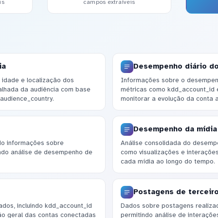
is
campos extraíveis
ia
Desempenho diário do
idade e localização dos
Informações sobre o desempenho 
talhada da audiência com base
métricas como kdd_account_id 
audience_country.
monitorar a evolução da conta 
Desempenho da mídia
do informações sobre
Análise consolidada do desemp
tindo análise de desempenho de
como visualizações e interações,
cada mídia ao longo do tempo.
Postagens de terceir
ados, incluindo kdd_account_id
Dados sobre postagens realizad
ão geral das contas conectadas
permitindo análise de interaçõ