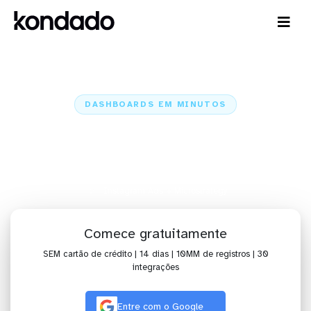
DASHBOARDS EM MINUTOS
Dashboard do Instagram Ads no
Microstrategy em minutos
Home
Conectores
Instagram Ads
Instagram Ads + Microstrategy
Comece gratuitamente
SEM cartão de crédito | 14 dias | 10MM de registros | 30
integrações
Entre com o Google