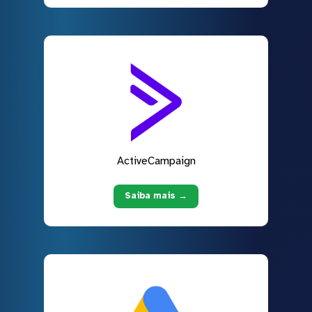
ActiveCampaign
Saiba mais →