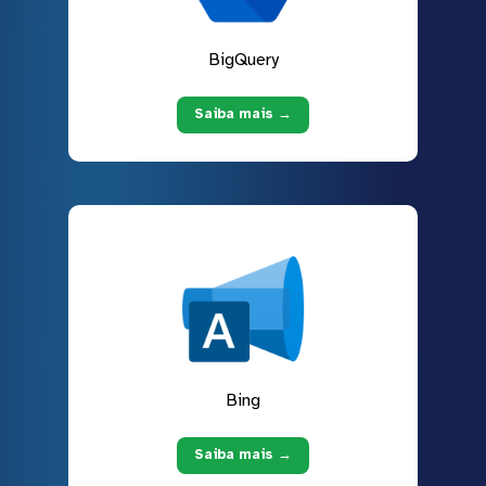
BigQuery
Saiba mais →
Bing
Saiba mais →