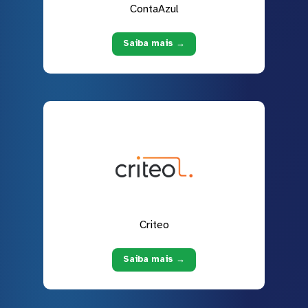
ContaAzul
Saiba mais →
Criteo
Saiba mais →