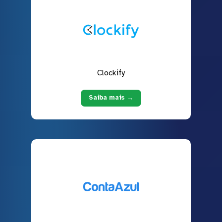
Clockify
Saiba mais →