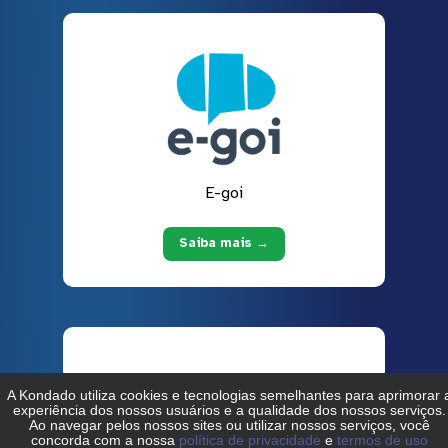
E-goi
Saiba mais →