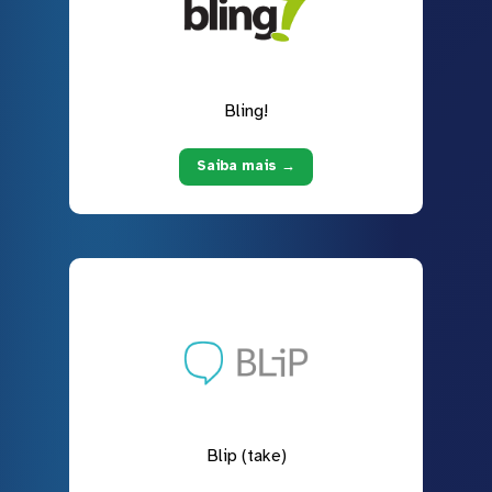
Bling!
Saiba mais →
Blip (take)