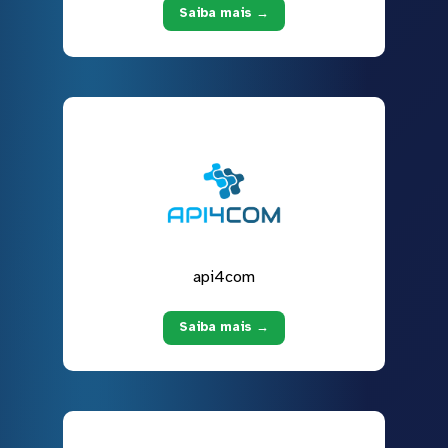
Saiba mais →
api4com
Saiba mais →