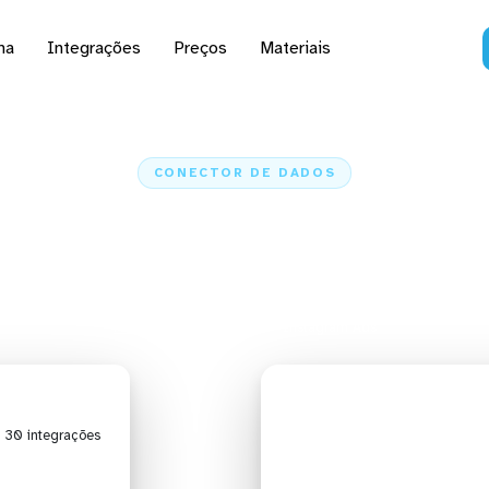
na
Integrações
Preços
Materiais
CONECTOR DE DADOS
 Instagram Ads a IA, d
planilhas e ETL
Home
Conectores
Instagram Ads
| 30 integrações