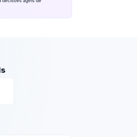
a decisões ágeis de
ds