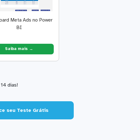
oard Meta Ads no Power
BI
Saiba mais →
14 dias!
e seu Teste Grátis