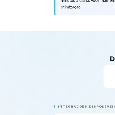
minutos a diária, você manté
otimização.
D
INTEGRAÇÕES DISPONÍVEI