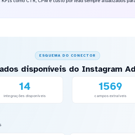
m KPIs como CTR, CPM e custo por lead sempre atualizados par
ESQUEMA DO CONECTOR
ados disponíveis do Instagram A
14
1569
integrações disponíveis
campos extraíveis
S