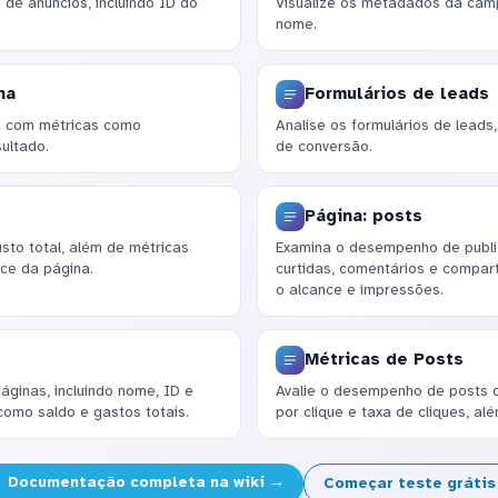
de anúncios, incluindo ID do
Visualize os metadados da ca
nome.
ha
Formulários de leads
 com métricas como
Analise os formulários de leads
sultado.
de conversão.
Página: posts
usto total, além de métricas
Examina o desempenho de publ
ce da página.
curtidas, comentários e compar
o alcance e impressões.
Métricas de Posts
áginas, incluindo nome, ID e
Avalie o desempenho de posts c
como saldo e gastos totais.
por clique e taxa de cliques, a
Documentação completa na wiki →
Começar teste gráti