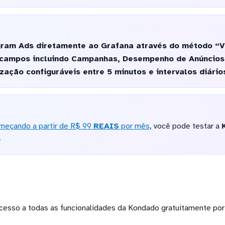
ram Ads diretamente ao Grafana através do método “V
 campos incluindo Campanhas, Desempenho de Anúncios 
zação configuráveis entre 5 minutos e intervalos diário
meçando a partir de R$ 99
REAIS
por mês
, você pode testar a
o
cesso a todas as funcionalidades da Kondado gratuitamente por 