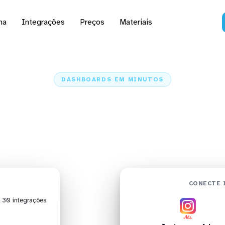
na
Integrações
Preços
Materiais
DASHBOARDS EM MINUTOS
 do Instagram Ads no 
minutos
Home
Conectores
Instagram Ads
Instagram Ads + Grafana
CONECTE 
| 30 integrações