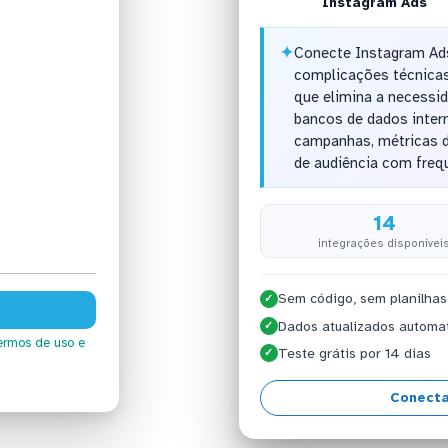
Instagram Ads
✦
Conecte Instagram Ad
complicações técnicas
que elimina a necessi
bancos de dados interm
campanhas, métricas 
de audiência com freq
14
integrações disponívei
Sem código, sem planilhas
✓
Dados atualizados automa
✓
ermos de uso
e
Teste grátis por 14 dias
✓
Conecta