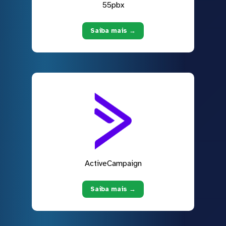
55pbx
Saiba mais →
ActiveCampaign
Saiba mais →