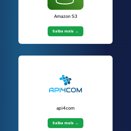
Amazon S3
Saiba mais →
api4com
Saiba mais →