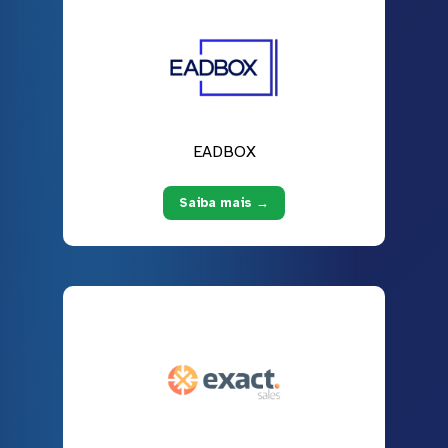
EADBOX
Saiba mais →