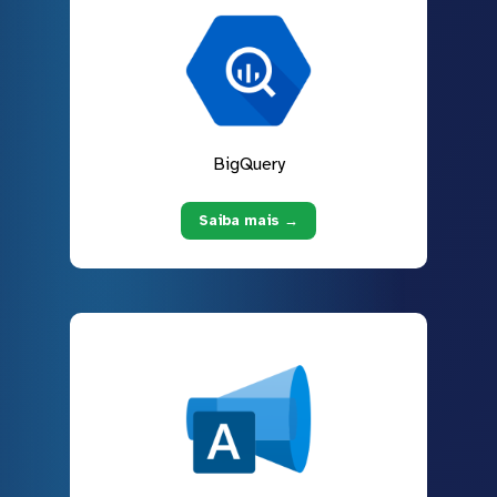
BigQuery
Saiba mais →