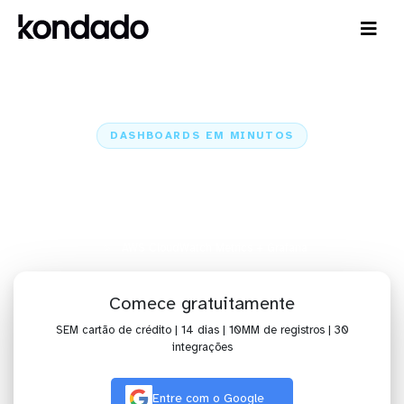
DASHBOARDS EM MINUTOS
Dashboard do AWS CloudWatch
Metrics no Grafana em minutos
Home
Conectores
AWS CloudWatch Metrics
AWS CloudWatch Metrics + Grafana
Comece gratuitamente
SEM cartão de crédito | 14 dias | 10MM de registros | 30
integrações
Entre com o Google