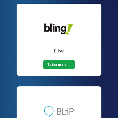
Bling!
Saiba mais →