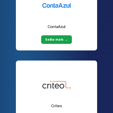
ContaAzul
Saiba mais →
Criteo