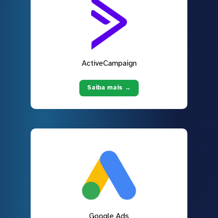
ActiveCampaign
Saiba mais →
Google Ads