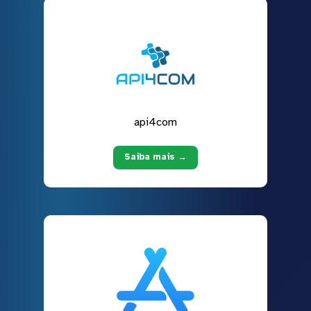
api4com
Saiba mais →