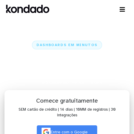
DASHBOARDS EM MINUTOS
Dashboard do AWS CloudWatch
Metrics no Pentaho em minutos
Home
Conectores
AWS CloudWatch Metrics
AWS CloudWatch Metrics + Pentaho
Comece gratuitamente
SEM cartão de crédito | 14 dias | 10MM de registros | 30
integrações
Entre com o Google