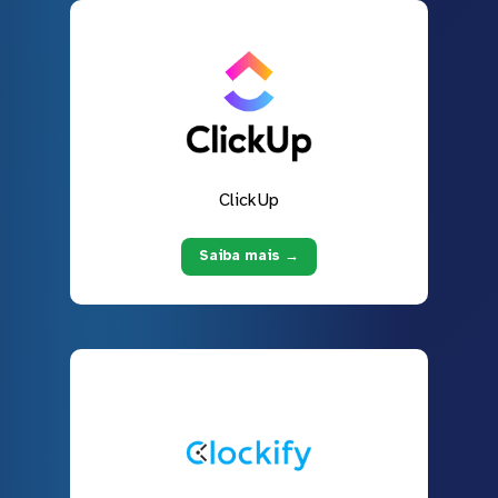
ClickUp
Saiba mais →