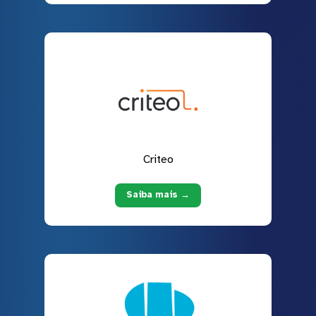
Criteo
Saiba mais →