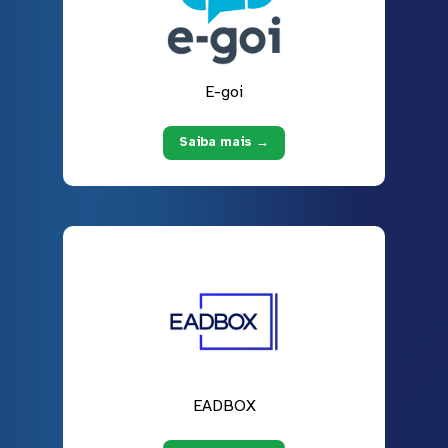
E-goi
Saiba mais →
EADBOX