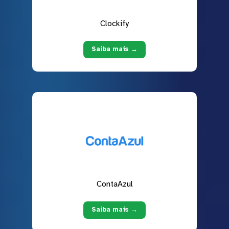
Clockify
Saiba mais →
ContaAzul
Saiba mais →