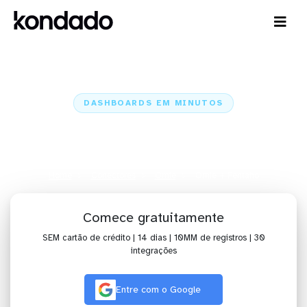
DASHBOARDS EM MINUTOS
Dashboard da Omie no Pentaho
em minutos
Home
Conectores
Omie
Omie + Pentaho
Comece gratuitamente
SEM cartão de crédito | 14 dias | 10MM de registros | 30
integrações
Entre com o Google