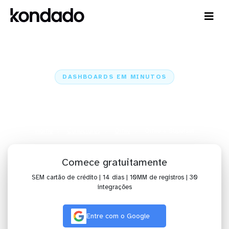
DASHBOARDS EM MINUTOS
Dashboard da Omie no Superset
em minutos
Home
Conectores
Omie
Omie + Superset
Comece gratuitamente
SEM cartão de crédito | 14 dias | 10MM de registros | 30
integrações
Entre com o Google