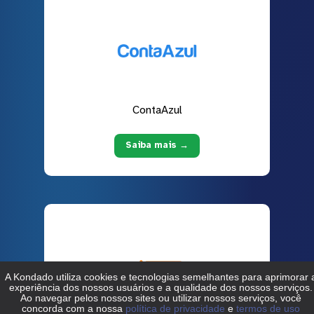
ContaAzul
Saiba mais →