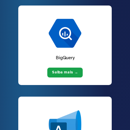
BigQuery
Saiba mais →