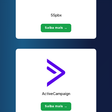
55pbx
Saiba mais →
ActiveCampaign
Saiba mais →