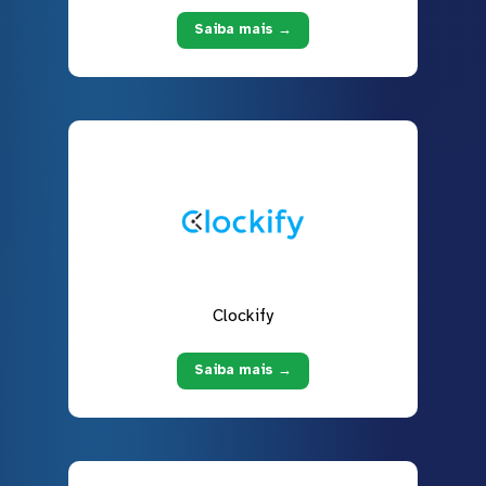
Saiba mais →
Clockify
Saiba mais →