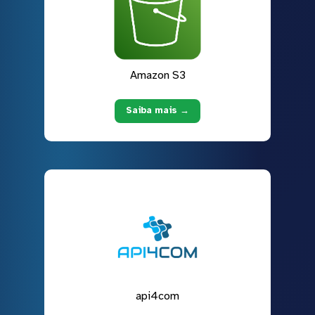
Amazon S3
Saiba mais →
api4com