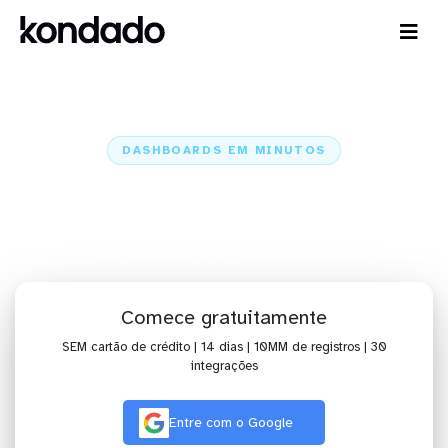
DASHBOARDS EM MINUTOS
Dashboard do Bitrix24 CRM no
Superset em minutos
Home
Conectores
Bitrix24 CRM
Bitrix24 CRM + Superset
Comece gratuitamente
SEM cartão de crédito | 14 dias | 10MM de registros | 30
integrações
Entre com o Google