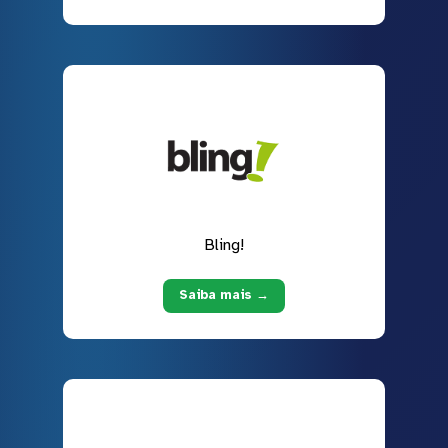
Bling!
Saiba mais →