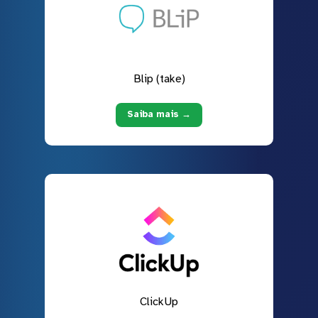
Blip (take)
Saiba mais →
ClickUp