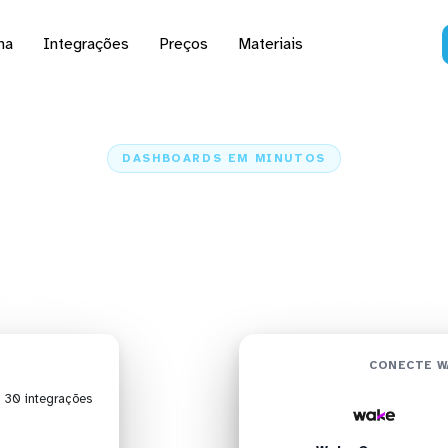
na
Integrações
Preços
Materiais
DASHBOARDS EM MINUTOS
d do Wake Commerce no
em minutos
Home
Conectores
Wake Commerce
Wake Commerce + Superset
CONECTE W
| 30 integrações