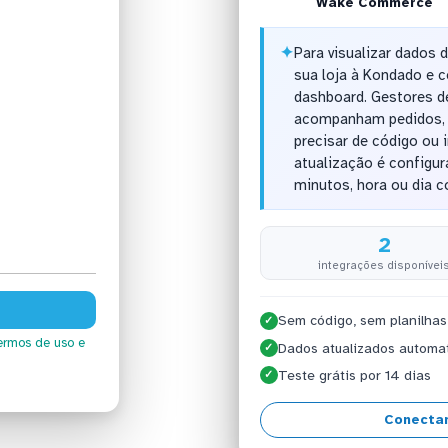
Wake Commerce
✦
Para visualizar dados
sua loja à Kondado e c
dashboard. Gestores de
acompanham pedidos, 
precisar de código ou i
atualização é configurá
minutos, hora ou dia 
2
integrações disponívei
Sem código, sem planilhas
✓
ermos de uso
e
Dados atualizados automa
✓
Teste grátis por 14 dias
✓
Conecta