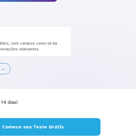
didos, com campos como id da
servações relevantes.
s →
14 dias!
Comece seu Teste Grátis