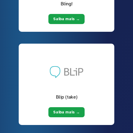
Bling!
Saiba mais →
Blip (take)
Saiba mais →