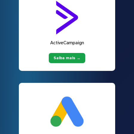
ActiveCampaign
Saiba mais →