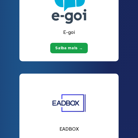
E-goi
Saiba mais →
EADBOX