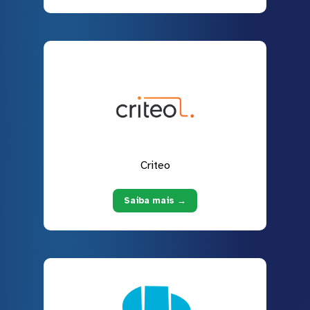
Criteo
Saiba mais →