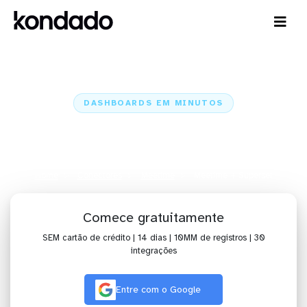
DASHBOARDS EM MINUTOS
Dashboard do Meetime no
Superset em minutos
Home
Conectores
Meetime
Meetime + Superset
Comece gratuitamente
SEM cartão de crédito | 14 dias | 10MM de registros | 30
integrações
Entre com o Google