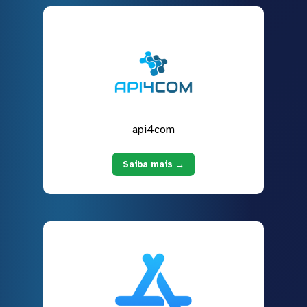
api4com
Saiba mais →