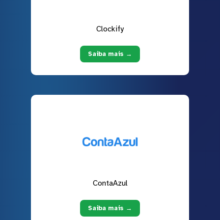
Clockify
Saiba mais →
ContaAzul
Saiba mais →