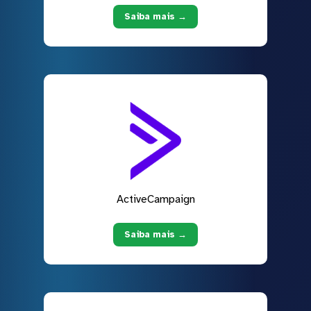
Saiba mais →
ActiveCampaign
Saiba mais →