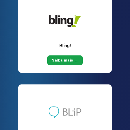
Bling!
Saiba mais →