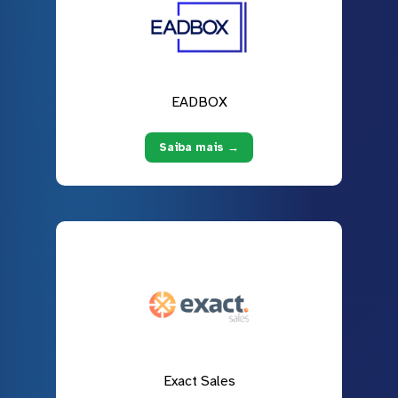
EADBOX
Saiba mais →
Exact Sales