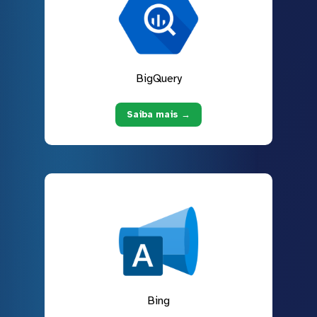
BigQuery
Saiba mais →
Bing