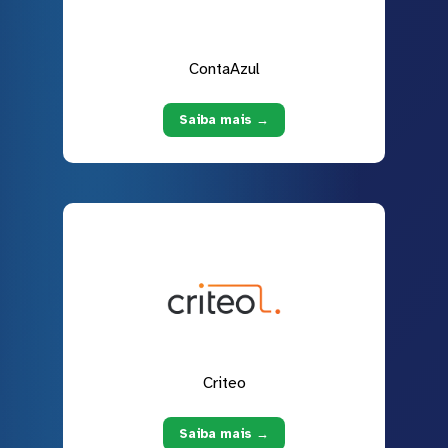
ContaAzul
Saiba mais →
Criteo
Saiba mais →