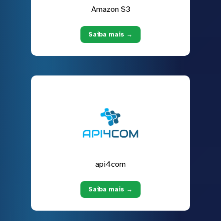
Amazon S3
Saiba mais →
api4com
Saiba mais →