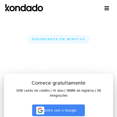
DASHBOARDS EM MINUTOS
Dashboard do Twilio no Superset
em minutos
Home
Conectores
Twilio
Twilio + Superset
Comece gratuitamente
SEM cartão de crédito | 14 dias | 10MM de registros | 30
integrações
Entre com o Google