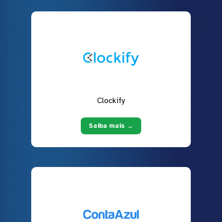
Clockify
Saiba mais →