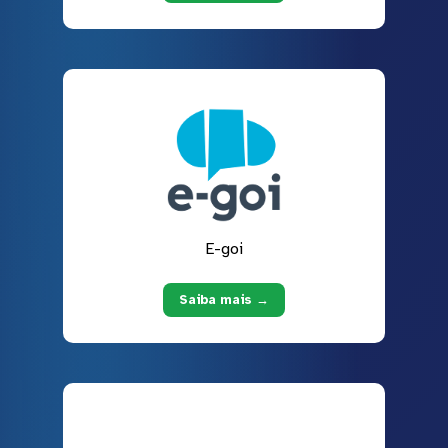
E-goi
Saiba mais →