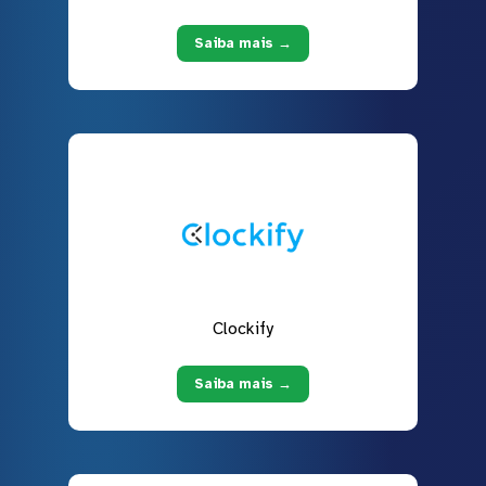
Saiba mais →
Clockify
Saiba mais →