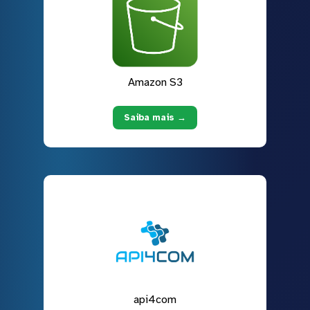
Amazon S3
Saiba mais →
api4com