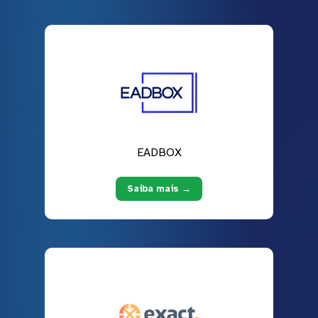
EADBOX
Saiba mais →