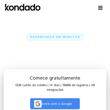
DASHBOARDS EM MINUTOS
Dashboard do Pagar.me no
Superset em minutos
Home
Conectores
Pagar.me
Pagar.me + Superset
Comece gratuitamente
SEM cartão de crédito | 14 dias | 10MM de registros | 30
integrações
Entre com o Google