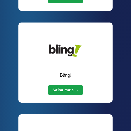
Bling!
Saiba mais →