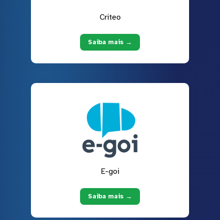
Criteo
Saiba mais →
E-goi
Saiba mais →