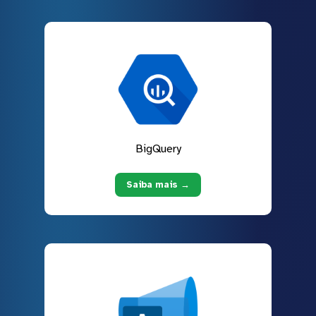
BigQuery
Saiba mais →