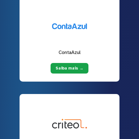
ContaAzul
Saiba mais →