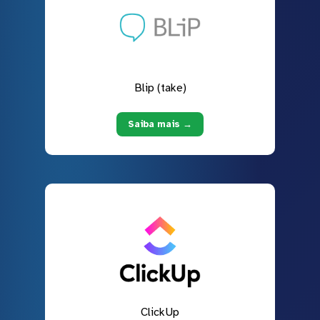
Blip (take)
Saiba mais →
ClickUp