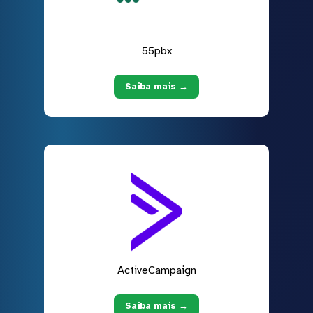
55pbx
Saiba mais →
ActiveCampaign
Saiba mais →