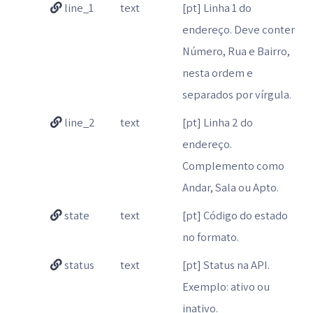
line_1
text
[pt] Linha 1 do
endereço. Deve conter
Número, Rua e Bairro,
nesta ordem e
separados por vírgula.
line_2
text
[pt] Linha 2 do
endereço.
Complemento como
Andar, Sala ou Apto.
state
text
[pt] Código do estado
no formato.
status
text
[pt] Status na API.
Exemplo: ativo ou
inativo.