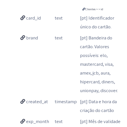
Clientes > > id
card_id
text
[pt] Identificador
único do cartão.
brand
text
[pt] Bandeira do
cartão. Valores
possíveis: elo,
mastercard, visa,
amex, jcb, aura,
hipercard, diners,
unionpay, discover.
created_at
timestamp
[pt] Data e hora da
criação do cartão
exp_month
text
[pt] Mês de validade