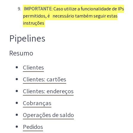
IMPORTANTE
: Caso utilize a funcionalidade de IPs
permitidos, é
necessário também seguir estas
instruções
Pipelines
Resumo
Clientes
Clientes: cartões
Clientes: endereços
Cobranças
Operações de saldo
Pedidos