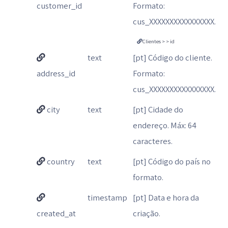
customer_id
Formato:
cus_XXXXXXXXXXXXXXXX.
Clientes > > id
text
[pt] Código do cliente.
address_id
Formato:
cus_XXXXXXXXXXXXXXXX.
city
text
[pt] Cidade do
endereço. Máx: 64
caracteres.
country
text
[pt] Código do país no
formato.
timestamp
[pt] Data e hora da
created_at
criação.