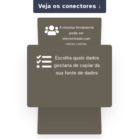
Veja os conectores ↓
A mesma ferramenta
pode ser
sincronizada com
várias contas
diferentes ao mesmo
tempo
Escolha quais dados
gostaria de copiar da
sua fonte de dados
Integração gratuita de
dados históricos