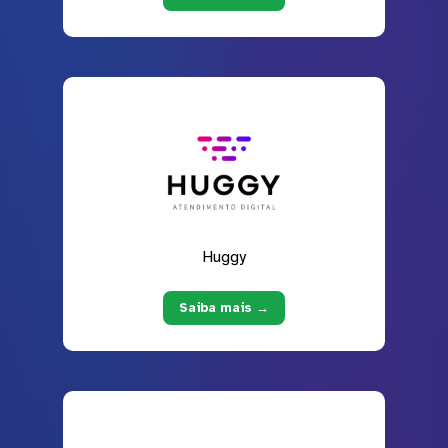
Huggy
Saiba mais →