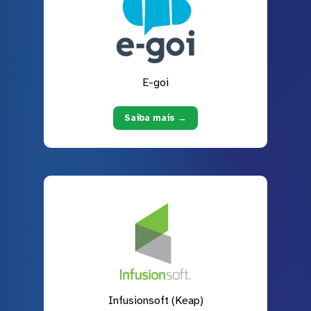
E-goi
Saiba mais →
Infusionsoft (Keap)