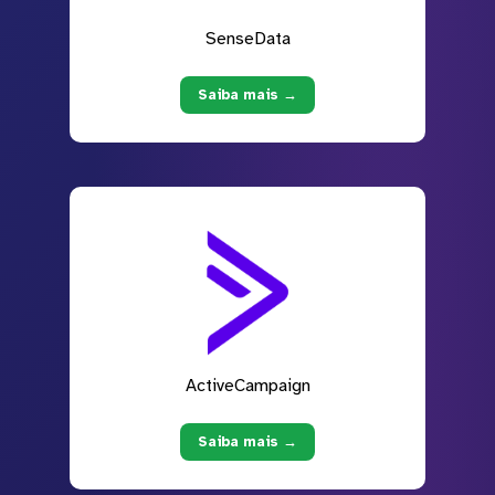
SenseData
Saiba mais →
ActiveCampaign
Saiba mais →