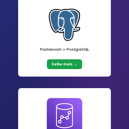
Pushwoosh > PostgreSQL
Saiba mais →