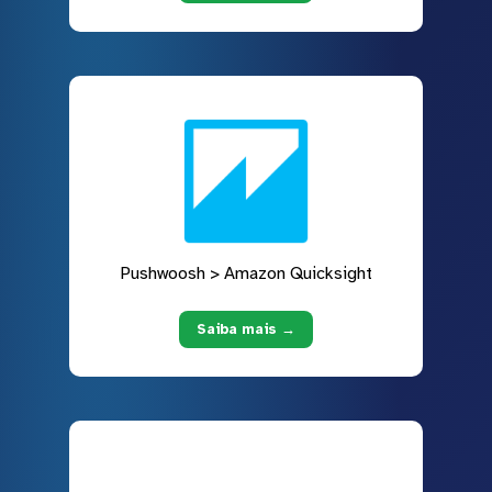
Pushwoosh > Amazon Quicksight
Saiba mais →