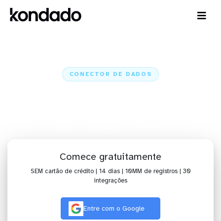
CONECTOR DE DADOS
Conecte o Pushwoosh a IA,
dashboards, planilhas e ETL
Home
Conectores
Pushwoosh
Comece gratuitamente
SEM cartão de crédito | 14 dias | 10MM de registros | 30
integrações
Entre com o Google