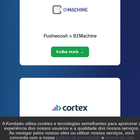
Pushwoosh > BIMachine
Saiba mais →
Pushwoosh > Cortex