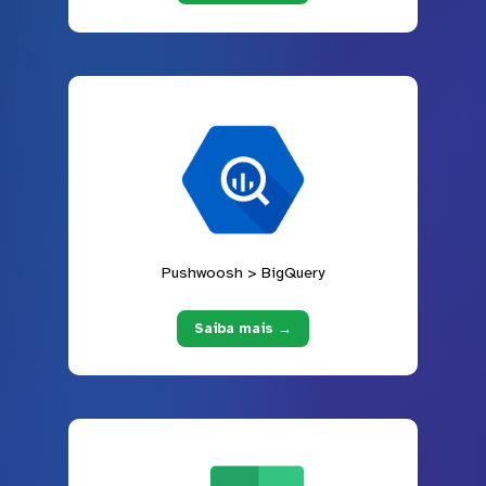
Pushwoosh > BigQuery
Saiba mais →