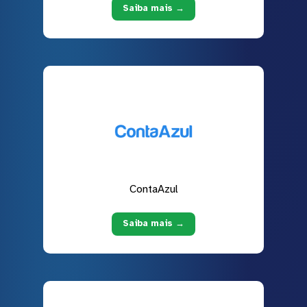
Saiba mais →
ContaAzul
Saiba mais →