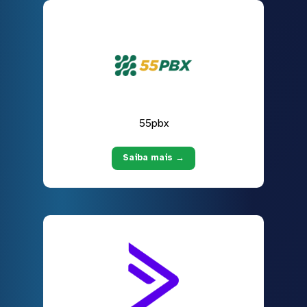
55pbx
Saiba mais →