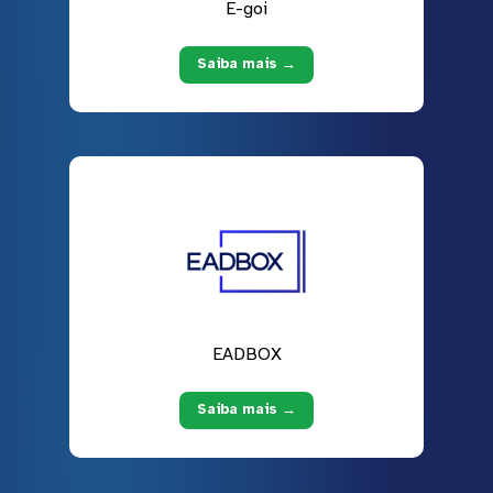
E-goi
Saiba mais →
EADBOX
Saiba mais →