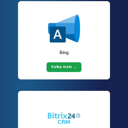
Bing
Saiba mais →