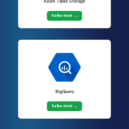
Azure Table Storage
Saiba mais →
BigQuery
Saiba mais →