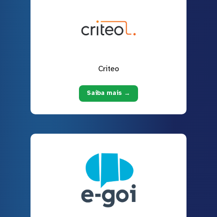
Criteo
Saiba mais →