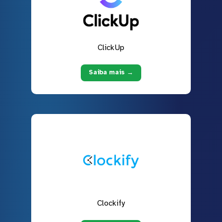
ClickUp
Saiba mais →
Clockify