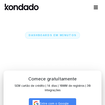
DASHBOARDS EM MINUTOS
Dashboard do Pushwoosh no Qlik
Cloud Analytics em minutos
Home
Conectores
Pushwoosh
Pushwoosh + Qlik Cloud Analytics
Comece gratuitamente
SEM cartão de crédito | 14 dias | 10MM de registros | 30
integrações
Entre com o Google