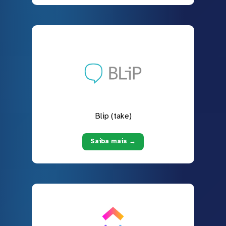
Blip (take)
Saiba mais →