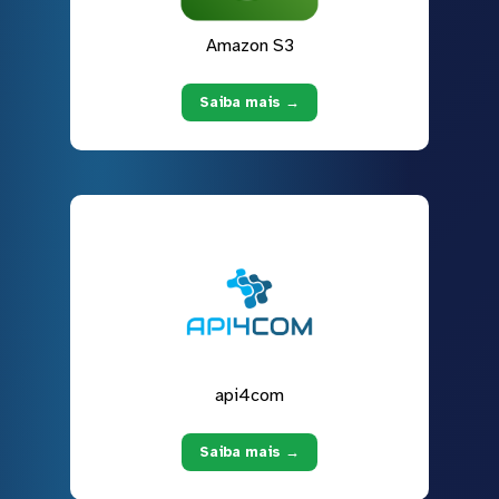
Amazon S3
Saiba mais →
api4com
Saiba mais →