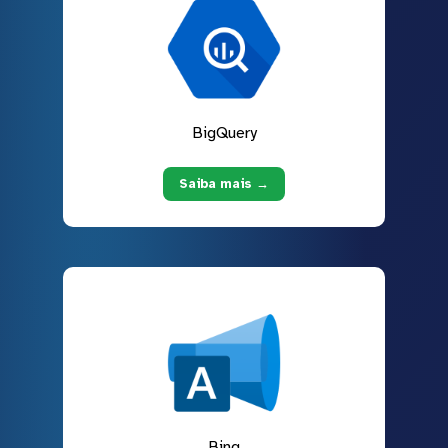
BigQuery
Saiba mais →
Bing