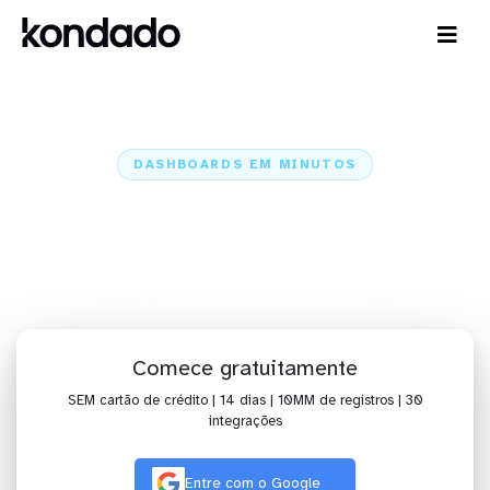
DASHBOARDS EM MINUTOS
Dashboard do Olist Tiny no Qlik
Cloud Analytics em minutos
Home
Conectores
Olist Tiny
Olist Tiny + Qlik Cloud Analytics
Comece gratuitamente
SEM cartão de crédito | 14 dias | 10MM de registros | 30
integrações
Entre com o Google