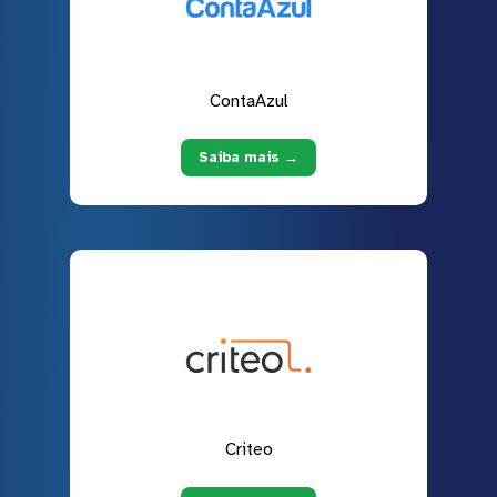
ContaAzul
Saiba mais →
Criteo