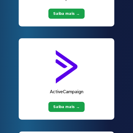
Saiba mais →
ActiveCampaign
Saiba mais →