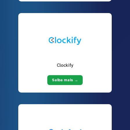
Clockify
Saiba mais →