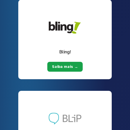
Bling!
Saiba mais →