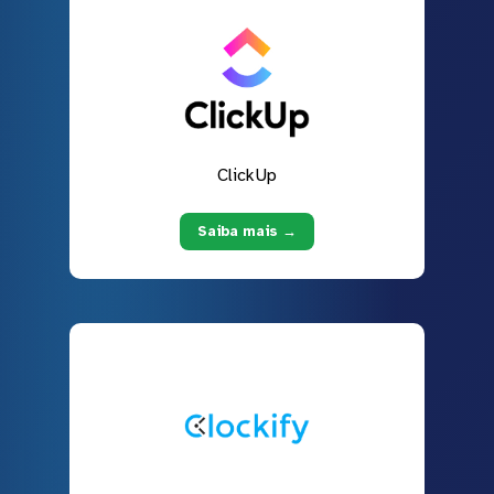
ClickUp
Saiba mais →