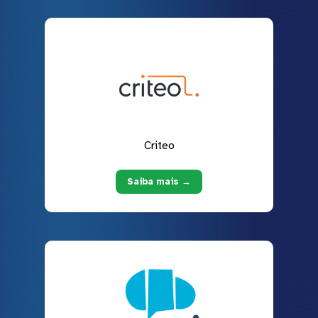
Criteo
Saiba mais →