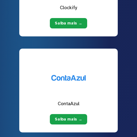
Clockify
Saiba mais →
ContaAzul
Saiba mais →