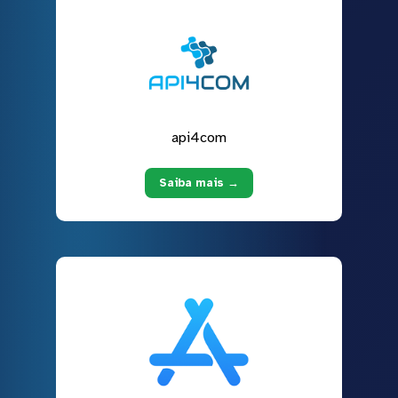
api4com
Saiba mais →