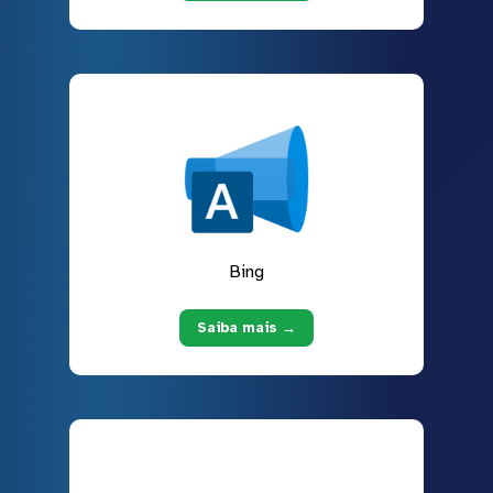
Bing
Saiba mais →