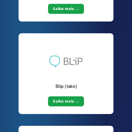
Saiba mais →
Blip (take)
Saiba mais →