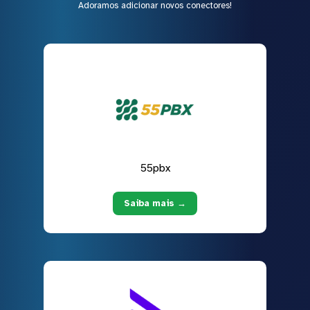
Adoramos adicionar novos conectores!
55pbx
Saiba mais →