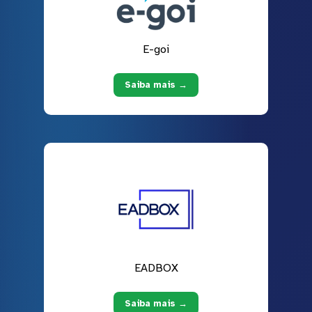
E-goi
Saiba mais →
EADBOX
Saiba mais →