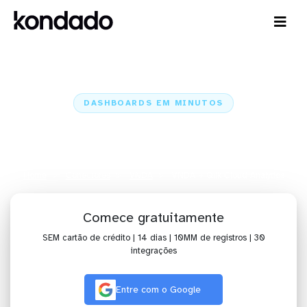
DASHBOARDS EM MINUTOS
Dashboard da VNDA no Qlik
Cloud Analytics em minutos
Home
Conectores
VNDA
VNDA + Qlik Cloud Analytics
Comece gratuitamente
SEM cartão de crédito | 14 dias | 10MM de registros | 30
integrações
Entre com o Google