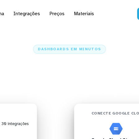
na
Integrações
Preços
Materiais
DASHBOARDS EM MINUTOS
 do Google Cloud Stora
oud Analytics em minu
Conectores
Google Cloud Storage
Google Cloud Storage + Qlik Cloud
CONECTE GOOGLE CLO
| 30 integrações