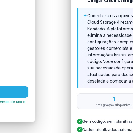
Google Cloud Storag
✦
Conecte seus arquivo
Cloud Storage diretame
Kondado. A plataform
elimina a necessidade
configurações complex
gestores comerciais e
informações brutas em 
código. Você configura
sua necessidade opera
atualizadas para decis
desejada e começar a 
1
ermos de uso
e
integração disponível
Sem código, sem planilhas
✓
Dados atualizados automa
✓