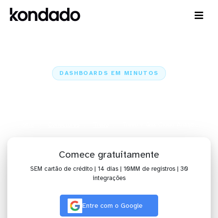
DASHBOARDS EM MINUTOS
Dashboard do Trello no Qlik
Cloud Analytics em minutos
Home
Conectores
Trello
Trello + Qlik Cloud Analytics
Comece gratuitamente
SEM cartão de crédito | 14 dias | 10MM de registros | 30
integrações
Entre com o Google