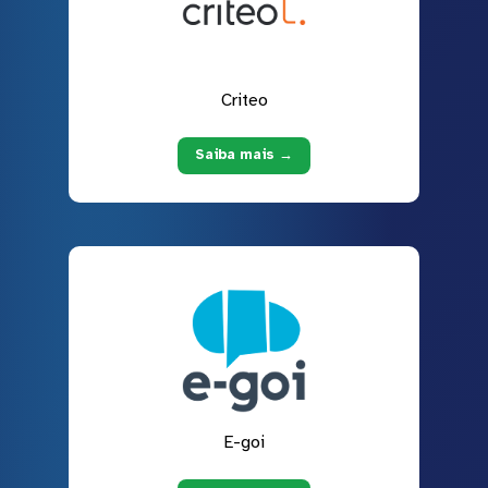
Criteo
Saiba mais →
E-goi