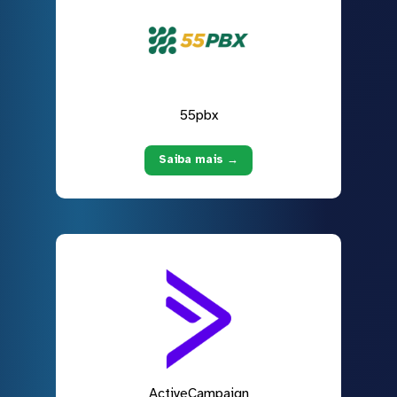
55pbx
Saiba mais →
ActiveCampaign