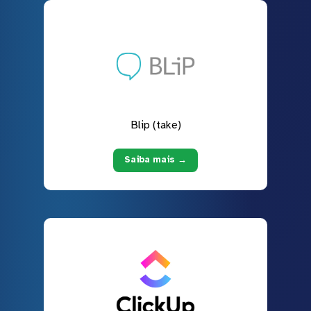
Blip (take)
Saiba mais →