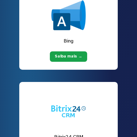
Bing
Saiba mais →
Bitrix24 CRM