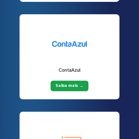
ContaAzul
Saiba mais →