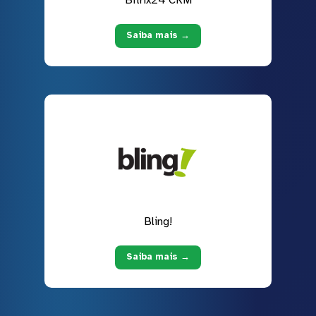
Saiba mais →
Bling!
Saiba mais →