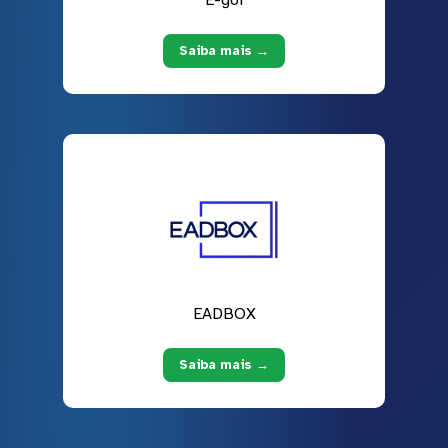
E-goi
Saiba mais →
EADBOX
Saiba mais →