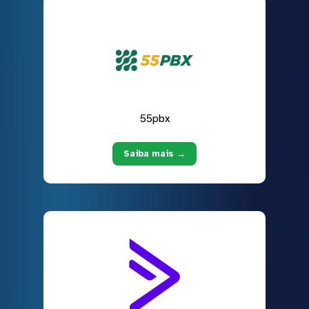
55pbx
Saiba mais →