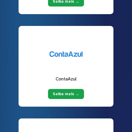
Saiba mais →
ContaAzul
Saiba mais →