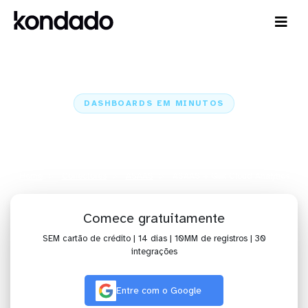
DASHBOARDS EM MINUTOS
Dashboard do ASAAS no Qlik
Cloud Analytics em minutos
Home
Conectores
ASAAS
ASAAS + Qlik Cloud Analytics
Comece gratuitamente
SEM cartão de crédito | 14 dias | 10MM de registros | 30
integrações
Entre com o Google