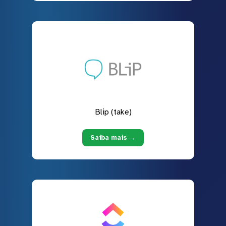
Blip (take)
Saiba mais →