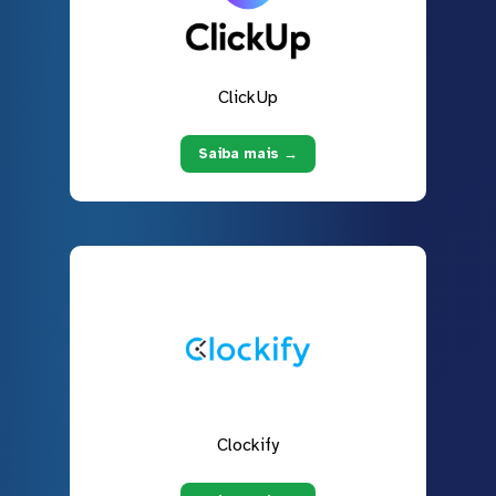
ClickUp
Saiba mais →
Clockify