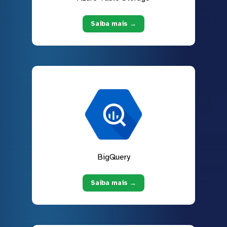
Saiba mais →
BigQuery
Saiba mais →