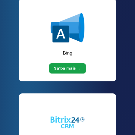
Bing
Saiba mais →