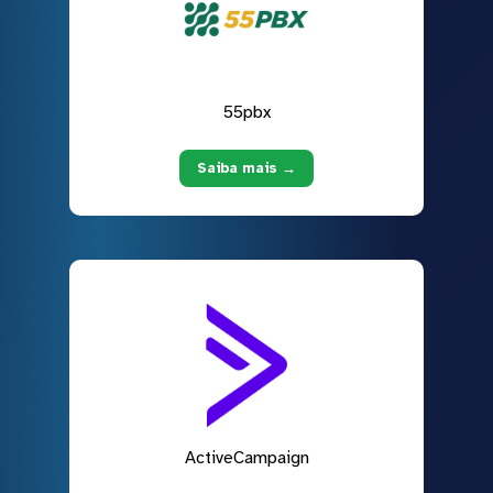
55pbx
Saiba mais →
ActiveCampaign