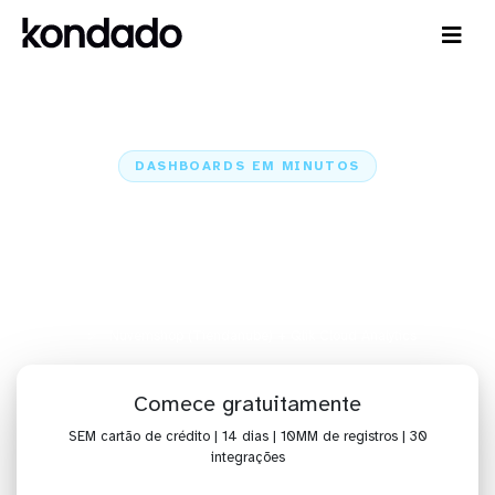
DASHBOARDS EM MINUTOS
Dashboard da Nuvemshop
(Tiendanube) no Qlik Cloud
Analytics em minutos
Home
Conectores
Nuvemshop (Tiendanube)
Nuvemshop (Tiendanube) + Qlik Cloud Analytics
Comece gratuitamente
SEM cartão de crédito | 14 dias | 10MM de registros | 30
integrações