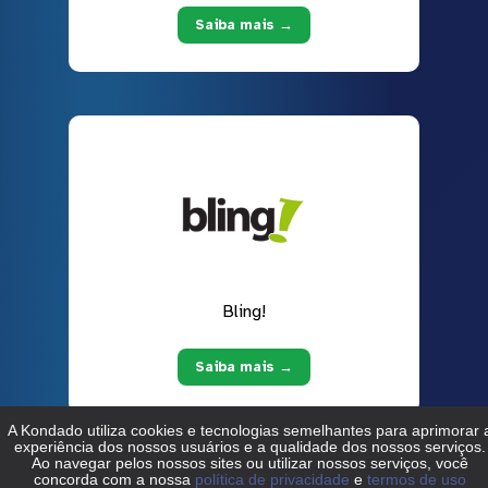
Saiba mais →
Bling!
Saiba mais →