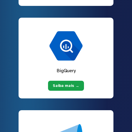
BigQuery
Saiba mais →