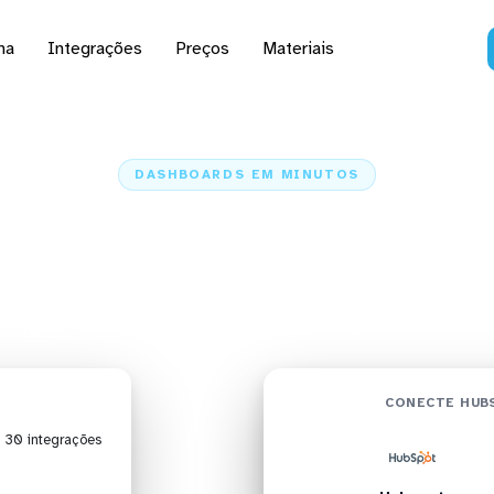
na
Integrações
Preços
Materiais
DASHBOARDS EM MINUTOS
ard do Hubspot no Qli
Analytics em minutos
Home
Conectores
Hubspot
Hubspot + Qlik Cloud Analytics
CONECTE HUBS
| 30 integrações