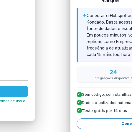
Hubspot
✦
Conectar o Hubspot ao
Kondado. Basta acessa
fonte de dados e escol
Em poucos minutos, vo
replicar, como Empresa
frequência de atualiza
cada 15 minutos, hora 
24
integrações disponívei
Sem código, sem planilhas
✓
ermos de uso
e
Dados atualizados automa
✓
Teste grátis por 14 dias
✓
Cone