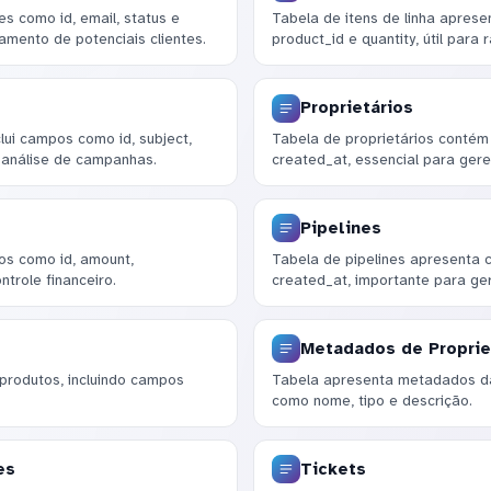
s como id, email, status e
Tabela de itens de linha aprese
amento de potenciais clientes.
product_id e quantity, útil para 
Proprietários
lui campos como id, subject,
Tabela de proprietários contém
 análise de campanhas.
created_at, essencial para ger
Pipelines
os como id, amount,
Tabela de pipelines apresenta 
ntrole financeiro.
created_at, importante para ge
Metadados de Propri
produtos, incluindo campos
Tabela apresenta metadados da
como nome, tipo e descrição.
es
Tickets