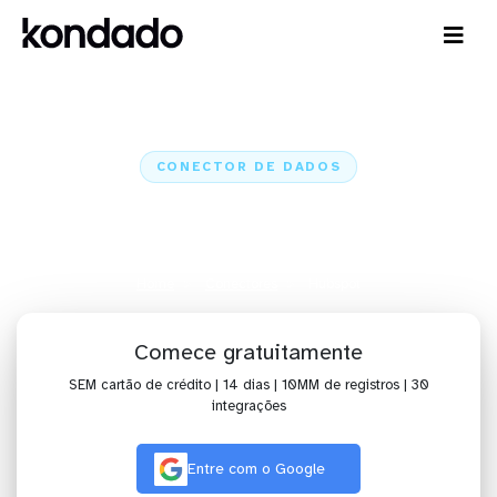
CONECTOR DE DADOS
Conecte o Hubspot a IA,
dashboards, planilhas e ETL
Home
Conectores
Hubspot
Comece gratuitamente
SEM cartão de crédito | 14 dias | 10MM de registros | 30
integrações
Entre com o Google