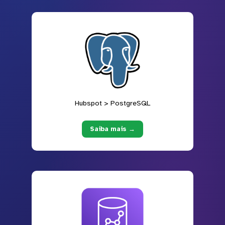
Hubspot > PostgreSQL
Saiba mais →