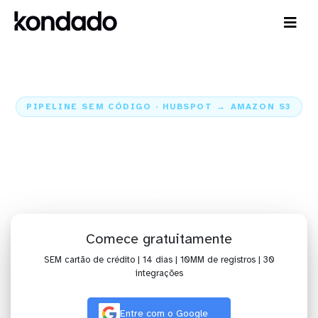
PIPELINE SEM CÓDIGO · HUBSPOT → AMAZON S3
Envie os dados do Hubspot para
o Amazon S3
Home
Conectores
Hubspot
Integração Hubspot + Amazon S3
Comece gratuitamente
SEM cartão de crédito | 14 dias | 10MM de registros | 30
integrações
Entre com o Google