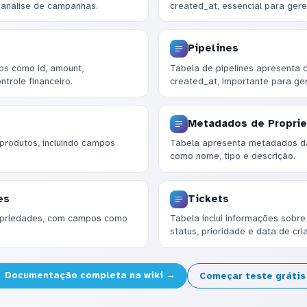
 análise de campanhas.
created_at, essencial para ger
Pipelines
os como id, amount,
Tabela de pipelines apresenta 
ntrole financeiro.
created_at, importante para ge
Metadados de Propri
produtos, incluindo campos
Tabela apresenta metadados da
como nome, tipo e descrição.
es
Tickets
ropriedades, com campos como
Tabela inclui informações sobre
status, prioridade e data de cri
Documentação completa na wiki →
Começar teste gráti