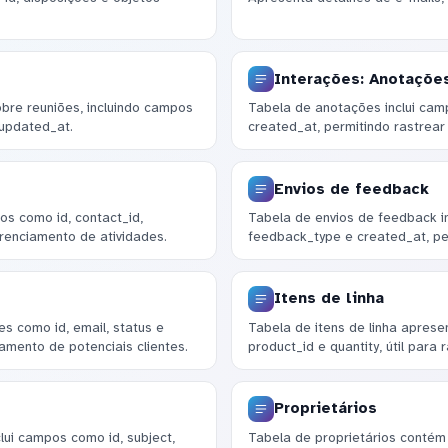
Interações: Anotaçõe
bre reuniões, incluindo campos
Tabela de anotações inclui camp
 updated_at.
created_at, permitindo rastrear
Envios de feedback
s como id, contact_id,
Tabela de envios de feedback in
erenciamento de atividades.
feedback_type e created_at, pe
Itens de linha
s como id, email, status e
Tabela de itens de linha aprese
amento de potenciais clientes.
product_id e quantity, útil para 
Proprietários
lui campos como id, subject,
Tabela de proprietários contém