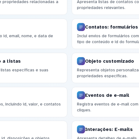
 e propriedades relacionadas a
Apresenta listas de contatos c
propriedades relevantes.
Contatos: formulários
 id, email, nome, e data de
Inclui envios de formulários c
tipo de conteúdo e id do formulá
 a listas
Objeto customizado
listas específicas e suas
Representa objetos personaliz
propriedades específicas.
Eventos de e-mail
 incluindo id, valor, e contatos
Registra eventos de e-mail com 
cliques.
Interações: E-mails
id, disposições e objetos
Apresenta detalhes de e-mails, i