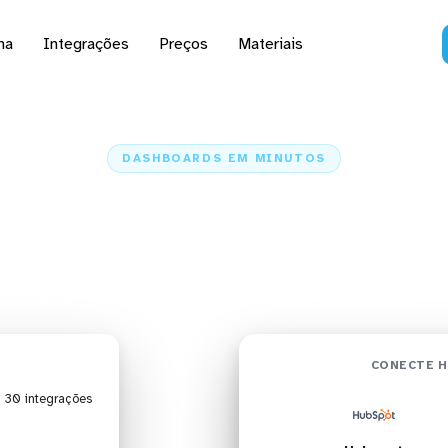
na
Integrações
Preços
Materiais
DASHBOARDS EM MINUTOS
 do Hubspot no Zoho An
minutos
Home
Conectores
Hubspot
Hubspot + Zoho Analytics
CONECTE H
| 30 integrações