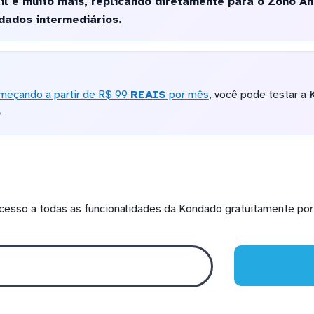
l e muito mais, replicando diretamente para o Zoho An
ados intermediários.
meçando a partir de R$ 99
REAIS
por mês
, você pode testar a
o
cesso a todas as funcionalidades da Kondado gratuitamente por 