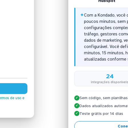
Hubspot
✦
Com a Kondado, você 
poucos minutos, sem p
configurações complex
tráfego, gestores come
dados de marketing, v
configurável. Você defi
minutos, 15 minutos, 
atualizadas conforme 
24
integrações disponívei
Sem código, sem planilhas
ermos de uso
e
✓
Dados atualizados automa
✓
Teste grátis por 14 dias
✓
Cone