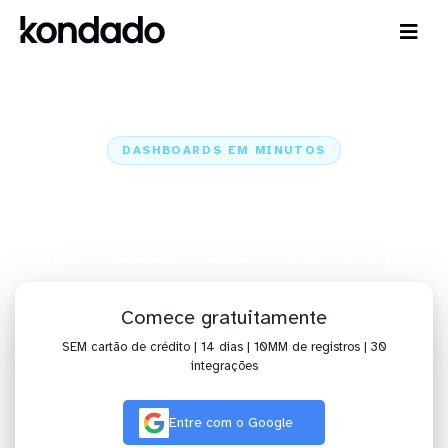
DASHBOARDS EM MINUTOS
Dashboard do Hubspot no BI
TOTVS em minutos
Home
Conectores
Hubspot
Hubspot + BI TOTVS
Comece gratuitamente
SEM cartão de crédito | 14 dias | 10MM de registros | 30
integrações
Entre com o Google