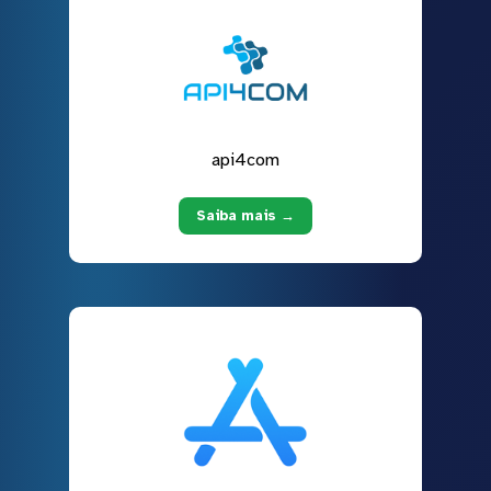
api4com
Saiba mais →