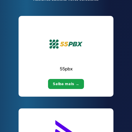
55pbx
Saiba mais →