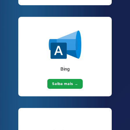
Bing
Saiba mais →