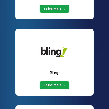
Saiba mais →
Bling!
Saiba mais →