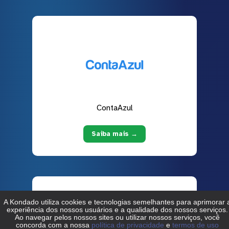
ContaAzul
Saiba mais →