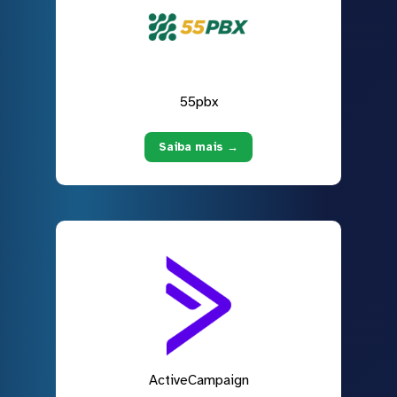
55pbx
Saiba mais →
ActiveCampaign