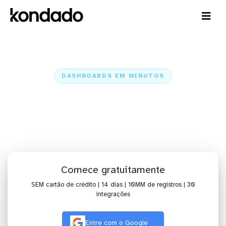
DASHBOARDS EM MINUTOS
Dashboard do Mercado Livre no
BI TOTVS em minutos
Home
Conectores
Mercado Livre
Mercado Livre + BI TOTVS
Comece gratuitamente
SEM cartão de crédito | 14 dias | 10MM de registros | 30
integrações
Entre com o Google