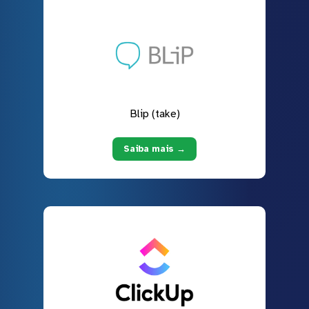
Blip (take)
Saiba mais →