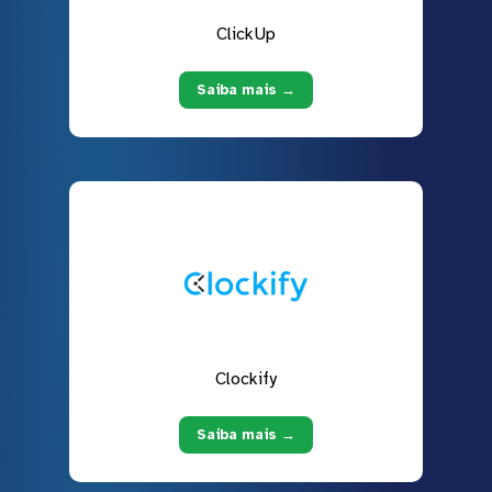
ClickUp
Saiba mais →
Clockify
Saiba mais →