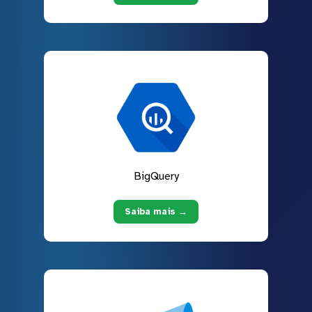
BigQuery
Saiba mais →