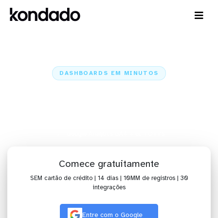
DASHBOARDS EM MINUTOS
Dashboard do Google Analytics
GA4 no BI TOTVS em minutos
Home
Conectores
Google Analytics GA4
Google Analytics GA4 + BI TOTVS
Comece gratuitamente
SEM cartão de crédito | 14 dias | 10MM de registros | 30
integrações
Entre com o Google