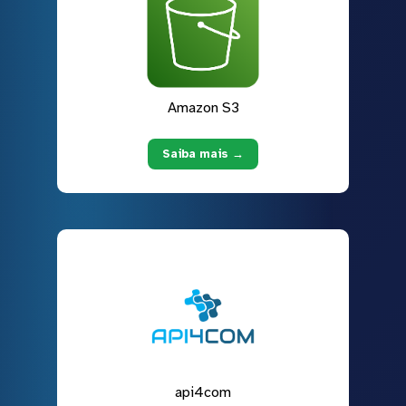
Amazon S3
Saiba mais →
api4com