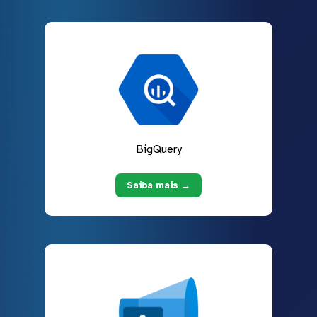
BigQuery
Saiba mais →