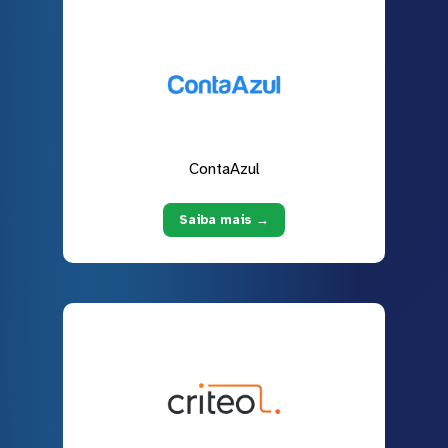
ContaAzul
Saiba mais →