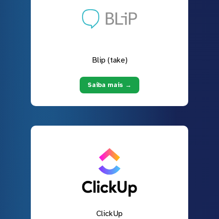
Blip (take)
Saiba mais →
ClickUp