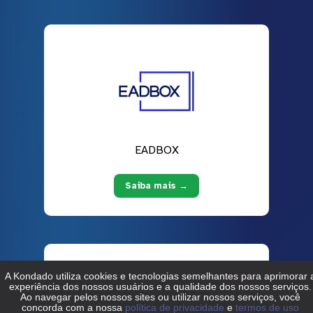
EADBOX
Saiba mais →