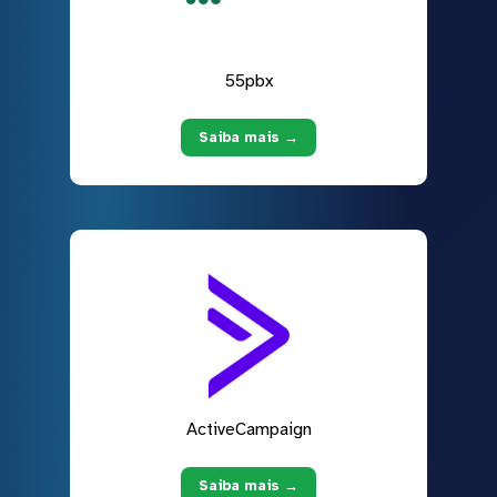
55pbx
Saiba mais →
ActiveCampaign
Saiba mais →