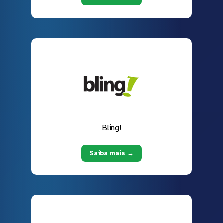
Bling!
Saiba mais →