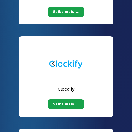
Saiba mais →
Clockify
Saiba mais →