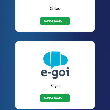
Criteo
Saiba mais →
E-goi
Saiba mais →