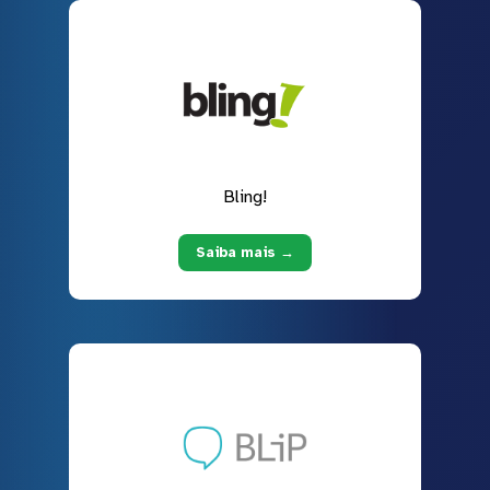
Bling!
Saiba mais →