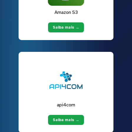
Amazon S3
Saiba mais →
api4com
Saiba mais →