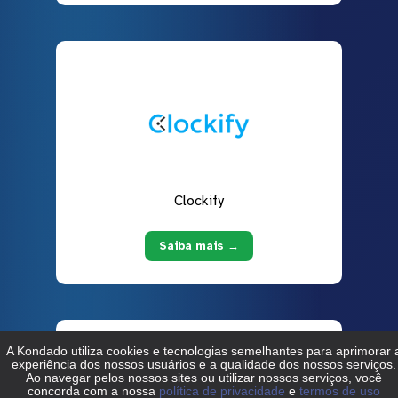
Clockify
Saiba mais →