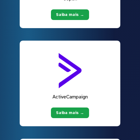
Saiba mais →
ActiveCampaign
Saiba mais →