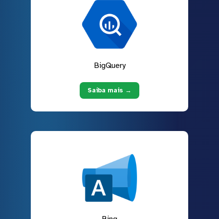
BigQuery
Saiba mais →