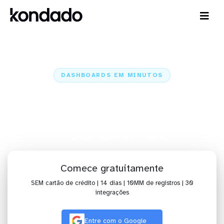
DASHBOARDS EM MINUTOS
Dashboard do Google Analytics
GA4 no Power BI em minutos
Home
Conectores
Google Analytics GA4
Google Analytics GA4 + Power BI
Comece gratuitamente
SEM cartão de crédito | 14 dias | 10MM de registros | 30
integrações
Entre com o Google